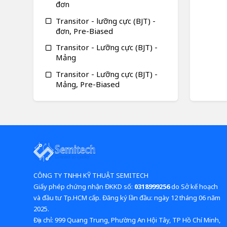
đơn
Transitor - lưỡng cực (BJT) -
đơn, Pre-Biased
Transitor - Lưỡng cực (BJT) -
Mảng
Transitor - Lưỡng cực (BJT) -
Mảng, Pre-Biased
CÔNG TY TNHH KỸ THUẬT SEMITECH
Giấy phép chứng nhận ĐKKD số:
0318999256
do Sở kế hoạch
và đầu tư Tp.HCM cấp. Đăng ký lần đầu: ngày 12 tháng 06 năm
2025.
​​​​​​​Địa chỉ: 999 Quang Trung, Phường An Hội Tây, TP Hồ Chí Minh,