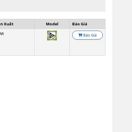
ản Xuất
Model
Báo Giá
AR
Báo Giá