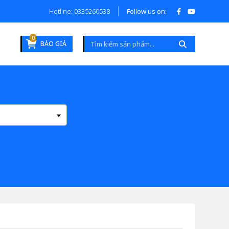
Hotline: 0335260538
Follow us on:
0
BÁO GIÁ