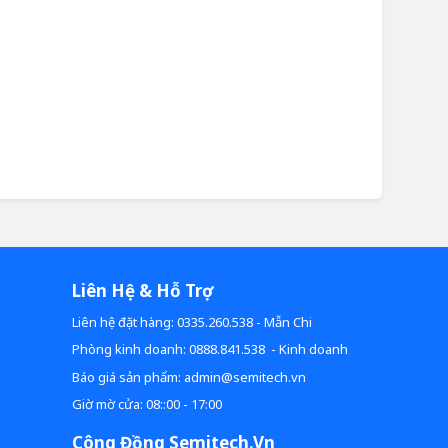
Liên Hệ & Hỗ Trợ
Liên hệ đặt hàng: 0335.260.538 - Mẫn Chi
Phòng kinh doanh: 0888.841.538 - Kinh doanh
Báo giá sản phẩm: admin@semitech.vn
Giờ mờ cửa: 08::00 - 17:00
Công Đồng Semitech.vn