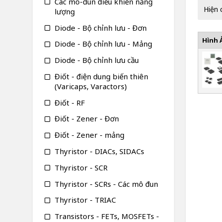
Các mô-đun điều khiển năng
Hiện 
lượng
Diode - Bộ chỉnh lưu - Đơn
Hình 
Diode - Bộ chỉnh lưu - Mảng
Diode - Bộ chỉnh lưu cầu
Điốt - điện dung biến thiên
(Varicaps, Varactors)
Điốt - RF
Điốt - Zener - Đơn
Điốt - Zener - mảng
Thyristor - DIACs, SIDACs
Thyristor - SCR
Thyristor - SCRs - Các mô đun
Thyristor - TRIAC
Transistors - FETs, MOSFETs -