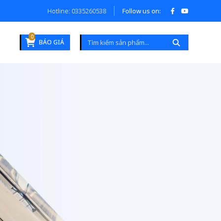
Hotline: 0335260538
Follow us on:
0
BÁO GIÁ