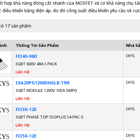
t hợp khả năng đóng cắt nhanh của MOSFET và có khả năng chịu tải 
 điều khiển bằng điện áp, do đó công suất điều khiển yêu cầu sẽ cực
có 17 sản phẩm
Ảnh
Thông Tin Sản Phẩm
Nhà S
IXYS
FII40-06D
IGBT 600V 40A I-PACK
Liên Hệ
IXYS
IXA20PG1200DHGLB-TRR
IGBT MODULE 1200V 105A SMPD
Liên Hệ
IXYS
FII30-12E
IGBT PHASE TOP ISOPLUS I4-PAC-5
Liên Hệ
IXYS
FII50-12E