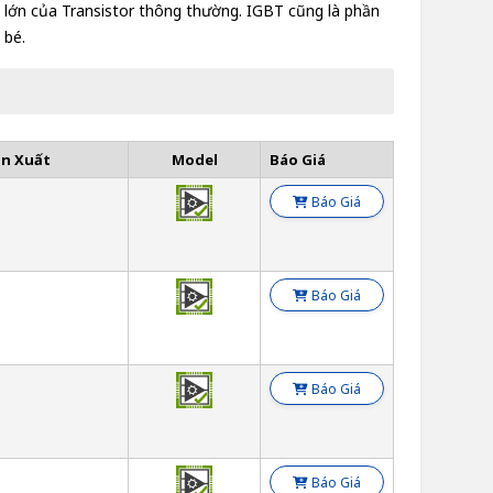
lớn của Transistor thông thường. IGBT cũng là phần
 bé.
ản Xuất
Model
Báo Giá
Báo Giá
Báo Giá
Báo Giá
Báo Giá