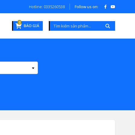
Hotline: 0335260538
Follow us on:
0
BÁO GIÁ