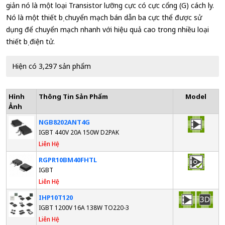
giản nó là một loại Transistor lưỡng cực có cực cổng (G) cách ly.
Nó là một thiết bị chuyển mạch bán dẫn ba cực thể được sử
dụng để chuyển mạch nhanh với hiệu quả cao trong nhiều loại
thiết bị điện tử.
Hiện có 3,297 sản phẩm
Hình
Thông Tin Sản Phẩm
Model
Ảnh
NGB8202ANT4G
IGBT 440V 20A 150W D2PAK
Liên Hệ
RGPR10BM40FHTL
IGBT
Liên Hệ
IHP10T120
IGBT 1200V 16A 138W TO220-3
Liên Hệ