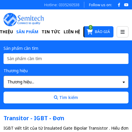
Hotline: 0335260538
Follow us on:
0
 THIỆU
SẢN PHẨM
TIN TỨC
LIÊN HỆ
BÁO GIÁ
Sản phẩm cần tìm
Thương hiệu
Thương hiệu...
Tìm kiếm
Transitor - IGBT - Đơn
IGBT viết tắt của từ Insulated Gate Bipolar Transistor . Hiểu đơn