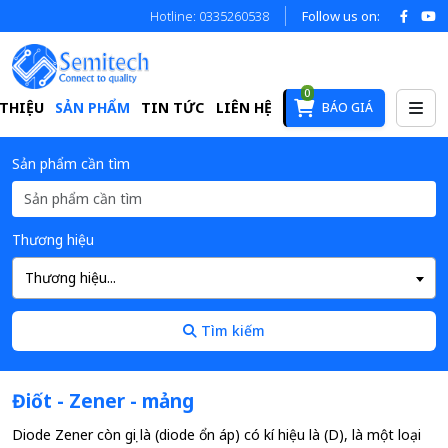
Hotline: 0335260538
Follow us on:
0
 THIỆU
SẢN PHẨM
TIN TỨC
LIÊN HỆ
BÁO GIÁ
Sản phẩm cần tìm
Thương hiệu
Thương hiệu...
Tìm kiếm
Điốt - Zener - mảng
Diode Zener còn gọi là (diode ổn áp) có kí hiệu là (D), là một loại