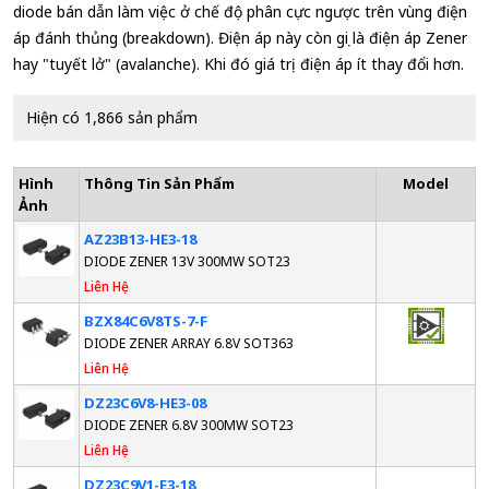
diode bán dẫn làm việc ở chế độ phân cực ngược trên vùng điện
áp đánh thủng (breakdown). Điện áp này còn gọi là điện áp Zener
hay "tuyết lở" (avalanche). Khi đó giá trị điện áp ít thay đổi hơn.
Hiện có 1,866 sản phẩm
Hình
Thông Tin Sản Phẩm
Model
Ảnh
AZ23B13-HE3-18
DIODE ZENER 13V 300MW SOT23
Liên Hệ
BZX84C6V8TS-7-F
DIODE ZENER ARRAY 6.8V SOT363
Liên Hệ
DZ23C6V8-HE3-08
DIODE ZENER 6.8V 300MW SOT23
Liên Hệ
DZ23C9V1-E3-18