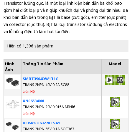
Transistor lưỡng cực, là một loại linh kiện bán dẫn ba khối bao
gồm hai điốt loại p và n giúp khuếch đại và phóng đại tín hiệu. Ba
khối bán dẫn bên trong BJT là base (cực gốc), emitter (cực phát)
và collector (cực thu). BJT là loại transistor sử dụng cả electrons
và lỗ hổng điện từ làm hạt tải điện.
Hiện có 1,396 sản phẩm
Hình
Thông Tin Sản Phẩm
Model
Ảnh
SMBT3904DW1T1G
TRANS 2NPN 40V 0.2A SC88
Liên Hệ
XN0653400L
TRANS 2NPN 20V 0.015A MINI6
Liên Hệ
BC846SH6327XTSA1
TRANS 2NPN 65V 0.1A SOT363