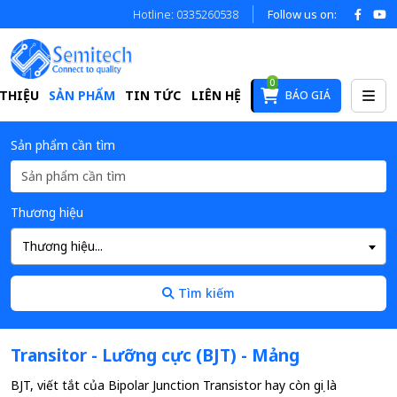
Hotline: 0335260538
Follow us on:
0
 THIỆU
SẢN PHẨM
TIN TỨC
LIÊN HỆ
BÁO GIÁ
Sản phẩm cần tìm
Thương hiệu
Thương hiệu...
Tìm kiếm
Transitor - Lưỡng cực (BJT) - Mảng
BJT, viết tắt của Bipolar Junction Transistor hay còn gọi là