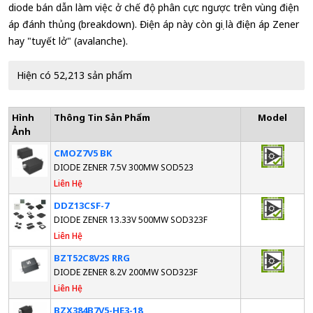
diode bán dẫn làm việc ở chế độ phân cực ngược trên vùng điện
áp đánh thủng (breakdown). Điện áp này còn gọi là điện áp Zener
hay "tuyết lở" (avalanche).
Hiện có 52,213 sản phẩm
Hình
Thông Tin Sản Phẩm
Model
Ảnh
CMOZ7V5 BK
DIODE ZENER 7.5V 300MW SOD523
Liên Hệ
DDZ13CSF-7
DIODE ZENER 13.33V 500MW SOD323F
Liên Hệ
BZT52C8V2S RRG
DIODE ZENER 8.2V 200MW SOD323F
Liên Hệ
BZX384B7V5-HE3-18