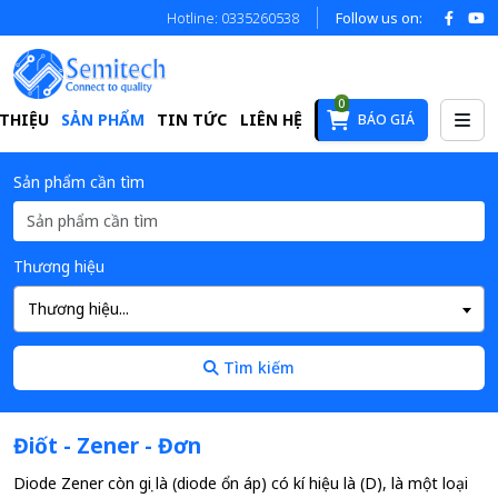
Hotline: 0335260538
Follow us on:
0
 THIỆU
SẢN PHẨM
TIN TỨC
LIÊN HỆ
BÁO GIÁ
Sản phẩm cần tìm
Thương hiệu
Thương hiệu...
Tìm kiếm
Điốt - Zener - Đơn
Diode Zener còn gọi là (diode ổn áp) có kí hiệu là (D), là một loại