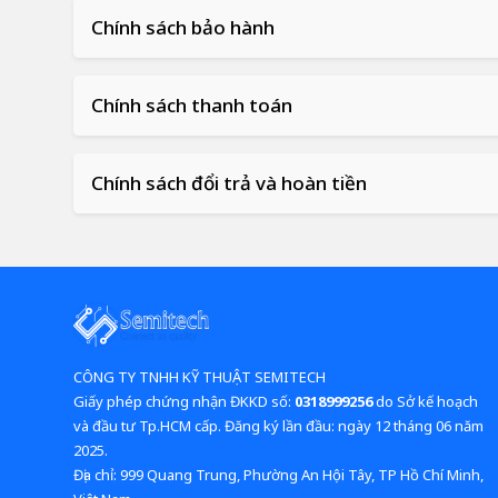
Chính sách bảo hành
Chính sách thanh toán
Chính sách đổi trả và hoàn tiền
CÔNG TY TNHH KỸ THUẬT SEMITECH
Giấy phép chứng nhận ĐKKD số:
0318999256
do Sở kế hoạch
và đầu tư Tp.HCM cấp. Đăng ký lần đầu: ngày 12 tháng 06 năm
2025.
​​​​​​​Địa chỉ: 999 Quang Trung, Phường An Hội Tây, TP Hồ Chí Minh,