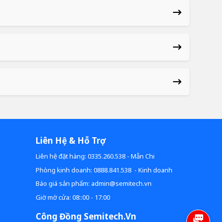
Liên Hệ & Hỗ Trợ
Liên hệ đặt hàng: 0335.260.538 - Mẫn Chi
Phòng kinh doanh: 0888.841.538 - Kinh doanh
Báo giá sản phẩm: admin@semitech.vn
Giờ mờ cửa: 08::00 - 17:00
Công Đồng Semitech.vn