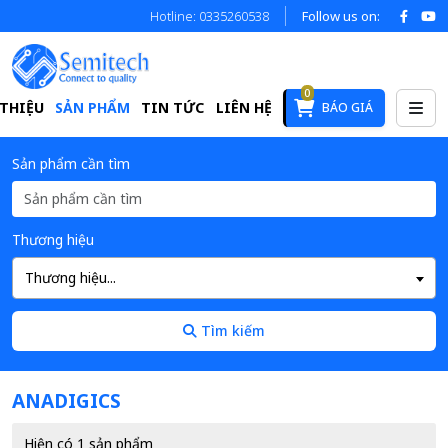
Hotline: 0335260538
Follow us on:
0
 THIỆU
SẢN PHẨM
TIN TỨC
LIÊN HỆ
BÁO GIÁ
Sản phẩm cần tìm
Thương hiệu
Thương hiệu...
Tìm kiếm
ANADIGICS
Hiện có 1 sản phẩm