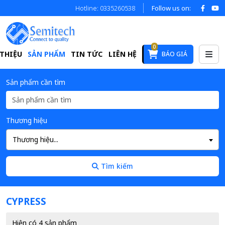
Hotline: 0335260538
Follow us on:
0
 THIỆU
SẢN PHẨM
TIN TỨC
LIÊN HỆ
BÁO GIÁ
Sản phẩm cần tìm
Thương hiệu
Thương hiệu...
Tìm kiếm
CYPRESS
Hiện có 4 sản phẩm