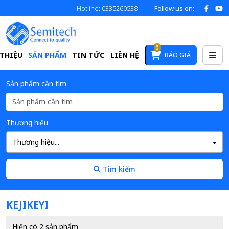
Hotline: 0335260538
Follow us on:
0
 THIỆU
SẢN PHẨM
TIN TỨC
LIÊN HỆ
BÁO GIÁ
Sản phẩm cần tìm
Thương hiệu
Thương hiệu...
Tìm kiếm
KEJIKEYI
Hiện có 2 sản phẩm