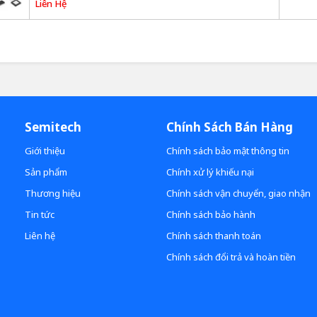
Liên Hệ
Semitech
Chính Sách Bán Hàng
Giới thiệu
Chính sách bảo mật thông tin
Sản phẩm
Chính xử lý khiếu nại
Thương hiệu
Chính sách vận chuyển, giao nhận
Tin tức
Chính sách bảo hành
Liên hệ
Chính sách thanh toán
Chính sách đổi trả và hoàn tiền