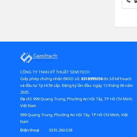
CÔNG TY TNHH KỸ THUẬT SEMITECH
Giấy phép chứng nhận ĐKKD số:
0318999256
do Sở kế hoạch
và đầu tư Tp.HCM cấp. Đăng ký lần đầu: ngày 12 tháng 06 năm
2025.
​​​​​​​Địa chỉ: 999 Quang Trung, Phường An Hội Tây, TP Hồ Chí Minh,
Việt Nam
999 Quang Trung, Phường An Hội Tây, TP Hồ Chí Minh, Việt
Nam
Điện thoại
0335.260.538