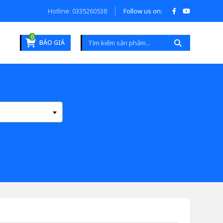
Hotline: 0335260538
Follow us on:
0
BÁO GIÁ