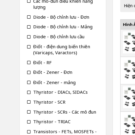
Các mô-đun điều khiển năng
Hiện 
lượng
Diode - Bộ chỉnh lưu - Đơn
Hình 
Diode - Bộ chỉnh lưu - Mảng
Diode - Bộ chỉnh lưu cầu
Điốt - điện dung biến thiên
(Varicaps, Varactors)
Điốt - RF
Điốt - Zener - Đơn
Điốt - Zener - mảng
Thyristor - DIACs, SIDACs
Thyristor - SCR
Thyristor - SCRs - Các mô đun
Thyristor - TRIAC
Transistors - FETs, MOSFETs -