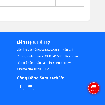
Liên Hệ & Hỗ Trợ
Liên hệ đặt hàng: 0335.260.538 - Mẫn Chi
Phòng kinh doanh: 0888.841.538 - Kinh doanh
Báo giá sản phẩm: admin@semitech.vn
Giờ mờ cửa: 08::00 - 17:00
Công Đồng Semitech.vn