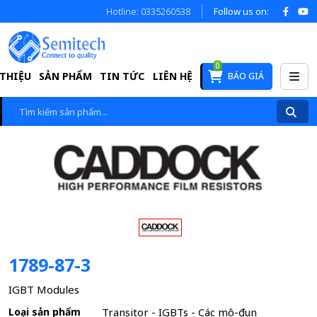
Hotline: 0335260538
Follow us on:
0
 THIỆU
SẢN PHẨM
TIN TỨC
LIÊN HỆ
BÁO GIÁ
1789-87-3
IGBT Modules
Loại sản phẩm
Transitor - IGBTs - Các mô-đun