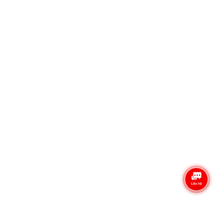
Điện thoại
0335.260.538
Email
admin@semitech.vn
Liên Hệ & Hỗ Trợ
Liên hệ đặt hàng: 0335.260.538 - Mẫn Chi
Phòng kinh doanh: 0888.841.538 - Kinh doanh
Báo giá sản phẩm: admin@semitech.vn
Giờ mờ cửa: 08::00 - 17:00
Công Đồng Semitech.vn
Semitech
Chính Sách Bán Hàng
© Bản quyền thuộc về Công Ty Thương Mại Kỹ Thuật Semitech