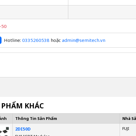
-50
Hotline:
0335260538
hoặc
admin@semitech.vn
 PHẨM KHÁC
Ảnh
Thông Tin Sản Phẩm
Nhà S
FUJI
2DI50D