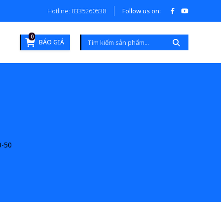
Hotline: 0335260538
Follow us on:
0
BÁO GIÁ
-50