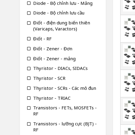
Diode - Bộ chỉnh lưu - Mảng
Diode - Bộ chỉnh lưu cầu
Điốt - điện dung biến thiên
(Varicaps, Varactors)
Điốt - RF
Điốt - Zener - Đơn
Điốt - Zener - mảng
Thyristor - DIACs, SIDACs
Thyristor - SCR
Thyristor - SCRs - Các mô đun
Thyristor - TRIAC
Transistors - FETs, MOSFETs -
RF
Transistors - lưỡng cực (BJT) -
RF