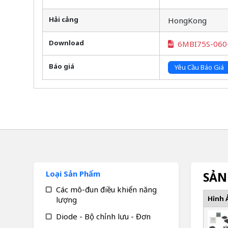
Hải cảng
HongKong
Download
6MBI75S-060
Báo giá
Yêu Cầu Báo Giá
Loại Sản Phẩm
SẢN
Các mô-đun điều khiển năng
Hình 
lượng
Diode - Bộ chỉnh lưu - Đơn