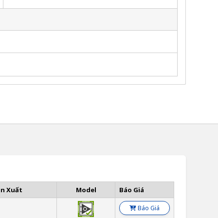
ản Xuất
Model
Báo Giá
Báo Giá