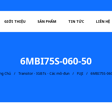
GIỚI THIỆU
SẢN PHẨM
TIN TỨC
LIÊN HỆ
6MBI75S-060-50
ng Chủ
Transitor - IGBTs - Các mô-đun
FUJI
6MBI75S-060