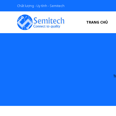
Chất lượng - Uy tính - Semitech
TRANG CHỦ
T