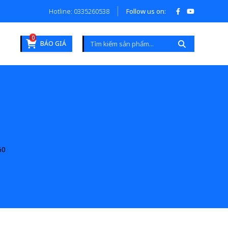
Hotline: 0335260538
Follow us on:
0
BÁO GIÁ
60