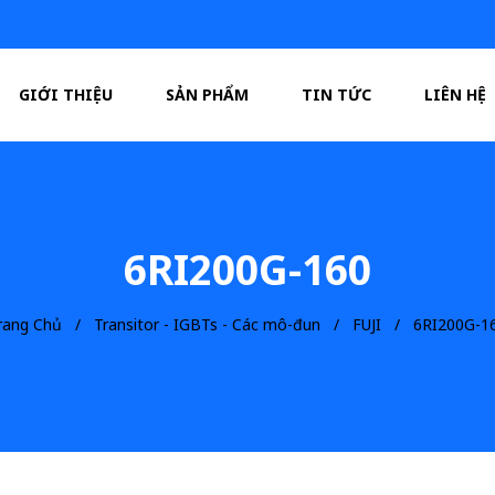
GIỚI THIỆU
SẢN PHẨM
TIN TỨC
LIÊN HỆ
6RI200G-160
rang Chủ
Transitor - IGBTs - Các mô-đun
FUJI
6RI200G-1