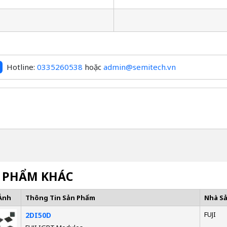
Hotline:
0335260538
hoặc
admin@semitech.vn
 PHẨM KHÁC
Ảnh
Thông Tin Sản Phẩm
Nhà S
FUJI
2DI50D