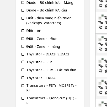
Diode - Bộ chỉnh lưu - Mảng
Diode - Bộ chỉnh lưu cầu
Điốt - điện dung biến thiên
(Varicaps, Varactors)
Điốt - RF
Điốt - Zener - Đơn
Điốt - Zener - mảng
Thyristor - DIACs, SIDACs
Thyristor - SCR
Thyristor - SCRs - Các mô đun
Thyristor - TRIAC
Transistors - FETs, MOSFETs -
RF
Transistors - lưỡng cực (BJT) -
RF