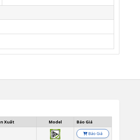
ản Xuất
Model
Báo Giá
Báo Giá