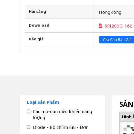
Hải cảng
HongKong
Download
6RI200G-160
Báo giá
Yêu Cầu Báo Giá
Loại Sản Phẩm
SẢN
Các mô-đun điều khiển năng
Hình 
lượng
Diode - Bộ chỉnh lưu - Đơn