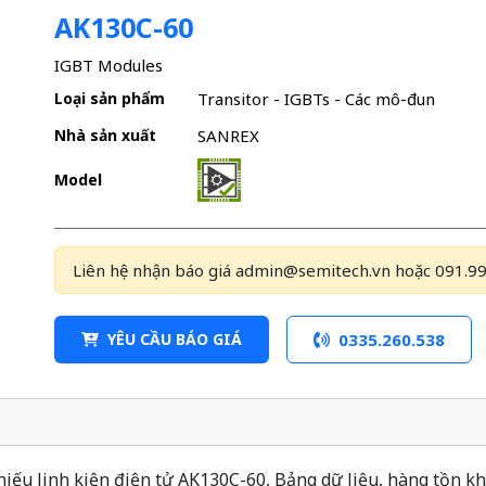
AK130C-60
IGBT Modules
Loại sản phẩm
Transitor - IGBTs - Các mô-đun
Nhà sản xuất
SANREX
Model
Liên hệ nhận báo giá admin@semitech.vn hoặc 091.99
YÊU CẦU BÁO GIÁ
0335.260.538
ếu linh kiện điện tử AK130C-60, Bảng dữ liệu, hàng tồn kho