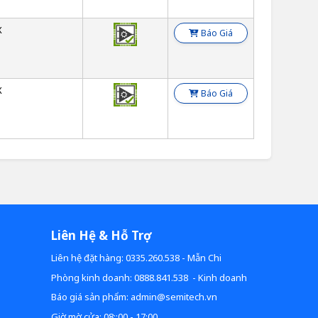
X
Báo Giá
X
Báo Giá
Liên Hệ & Hỗ Trợ
Liên hệ đặt hàng: 0335.260.538 - Mẫn Chi
Phòng kinh doanh: 0888.841.538 - Kinh doanh
Báo giá sản phẩm: admin@semitech.vn
Giờ mờ cửa: 08::00 - 17:00