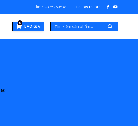
Hotline: 0335260538
Follow us on:
0
BÁO GIÁ
-60