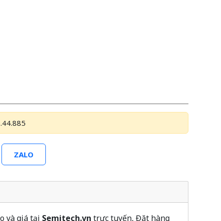
.44.885
ZALO
 và giá tại
Semitech.vn
trực tuyến, Đặt hàng