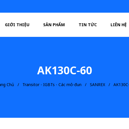
GIỚI THIỆU
SẢN PHẨM
TIN TỨC
LIÊN HỆ
AK130C-60
ang Chủ
Transitor - IGBTs - Các mô-đun
SANREX
AK130C