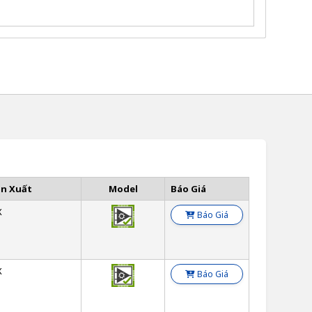
ản Xuất
Model
Báo Giá
X
Báo Giá
X
Báo Giá