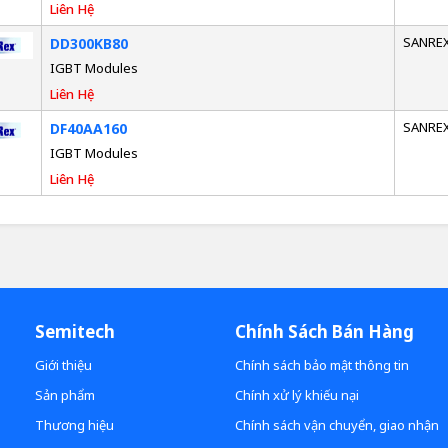
Liên Hệ
SANRE
DD300KB80
IGBT Modules
Liên Hệ
SANRE
DF40AA160
IGBT Modules
Liên Hệ
Semitech
Chính Sách Bán Hàng
Giới thiệu
Chính sách bảo mật thông tin
Sản phẩm
Chính xử lý khiếu nại
Thương hiệu
Chính sách vận chuyển, giao nhận