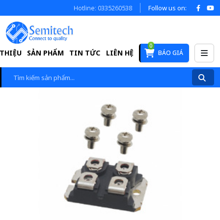
Hotline: 0335260538
Follow us on:
0
 THIỆU
SẢN PHẨM
TIN TỨC
LIÊN HỆ
BÁO GIÁ