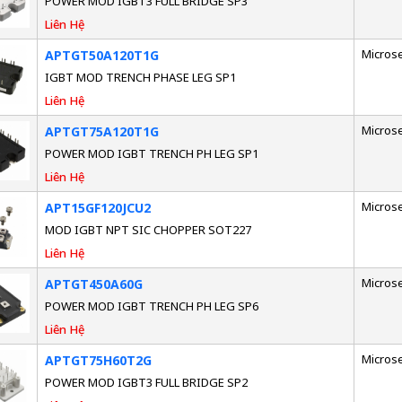
POWER MOD IGBT3 FULL BRIDGE SP3
Liên Hệ
Micros
APTGT50A120T1G
IGBT MOD TRENCH PHASE LEG SP1
Liên Hệ
Micros
APTGT75A120T1G
POWER MOD IGBT TRENCH PH LEG SP1
Liên Hệ
Micros
APT15GF120JCU2
MOD IGBT NPT SIC CHOPPER SOT227
Liên Hệ
Micros
APTGT450A60G
POWER MOD IGBT TRENCH PH LEG SP6
Liên Hệ
Micros
APTGT75H60T2G
POWER MOD IGBT3 FULL BRIDGE SP2