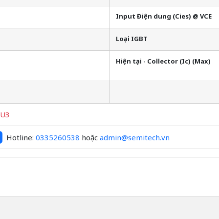
Input Điện dung (Cies) @ VCE
Loại IGBT
Hiện tại - Collector (Ic) (Max)
JU3
Hotline:
0335260538
hoặc
admin@semitech.vn