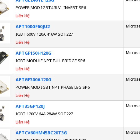
POWER MOD IGBT4 3LVL INVERT SP6
Liên Hệ
Micros
APT100GF60JU2
IGBT 600V 120A 416W SOT227
Liên Hệ
Micros
APTGF150H120G
IGBT MODULE NPT FULL BRIDGE SP6
Liên Hệ
Micros
APTGF300A120G
POWER MOD IGBT NPT PHASE LEG SP6
Liên Hệ
Micros
APT35GP120J
IGBT 1200V 64A 284W SOT227
Liên Hệ
Micros
APTCV60HM45BC20T3G