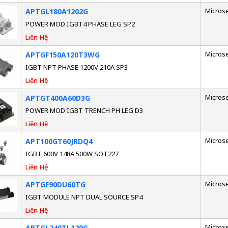
Micros
APTGL180A1202G
POWER MOD IGBT4 PHASE LEG SP2
Liên Hệ
Micros
APTGF150A120T3WG
IGBT NPT PHASE 1200V 210A SP3
Liên Hệ
Micros
APTGT400A60D3G
POWER MOD IGBT TRENCH PH LEG D3
Liên Hệ
Micros
APT100GT60JRDQ4
IGBT 600V 148A 500W SOT227
Liên Hệ
Micros
APTGF90DU60TG
IGBT MODULE NPT DUAL SOURCE SP4
Liên Hệ
Micros
APTGL240TL120G