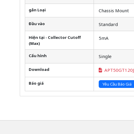
gắn Loại
Chassis Mount
Đầu vào
Standard
Hiện tại - Collector Cutoff
5mA
(Max)
Cấu hình
Single
Download
APT50GT120
Báo giá
Yêu Cầu Báo Giá