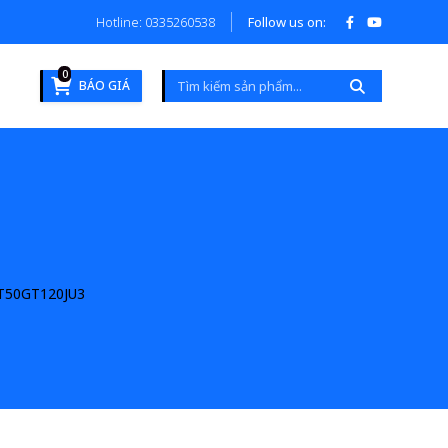
Hotline: 0335260538
Follow us on:
0
BÁO GIÁ
T50GT120JU3