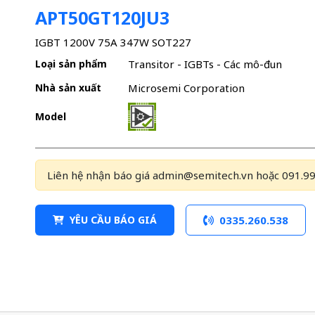
APT50GT120JU3
IGBT 1200V 75A 347W SOT227
Loại sản phẩm
Transitor - IGBTs - Các mô-đun
Nhà sản xuất
Microsemi Corporation
Model
Liên hệ nhận báo giá admin@semitech.vn hoặc 091.99
YÊU CẦU BÁO GIÁ
0335.260.538