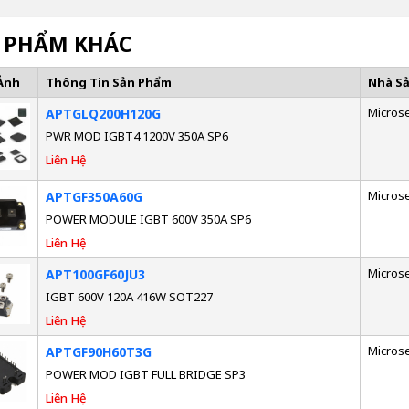
 PHẨM KHÁC
Ảnh
Thông Tin Sản Phẩm
Nhà S
Micros
APTGLQ200H120G
PWR MOD IGBT4 1200V 350A SP6
Liên Hệ
Micros
APTGF350A60G
POWER MODULE IGBT 600V 350A SP6
Liên Hệ
Micros
APT100GF60JU3
IGBT 600V 120A 416W SOT227
Liên Hệ
Micros
APTGF90H60T3G
POWER MOD IGBT FULL BRIDGE SP3
Liên Hệ