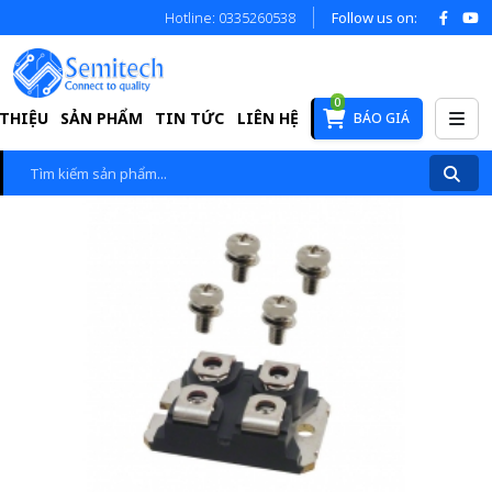
Hotline: 0335260538
Follow us on:
0
 THIỆU
SẢN PHẨM
TIN TỨC
LIÊN HỆ
BÁO GIÁ