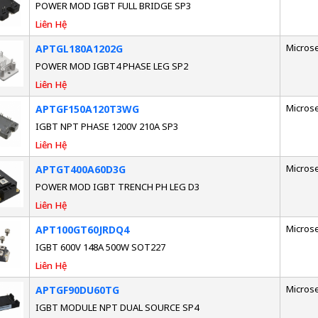
POWER MOD IGBT FULL BRIDGE SP3
Liên Hệ
Micros
APTGL180A1202G
POWER MOD IGBT4 PHASE LEG SP2
Liên Hệ
Micros
APTGF150A120T3WG
IGBT NPT PHASE 1200V 210A SP3
Liên Hệ
Micros
APTGT400A60D3G
POWER MOD IGBT TRENCH PH LEG D3
Liên Hệ
Micros
APT100GT60JRDQ4
IGBT 600V 148A 500W SOT227
Liên Hệ
Micros
APTGF90DU60TG
IGBT MODULE NPT DUAL SOURCE SP4