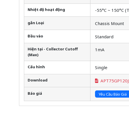
Nhiệt độ hoạt động
-55°C ~ 150°C (T
gắn Loại
Chassis Mount
Đầu vào
Standard
Hiện tại - Collector Cutoff
1mA
(Max)
Cấu hình
Single
Download
APT75GP120J
Báo giá
Yêu Cầu Báo Giá