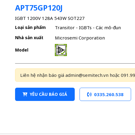
APT75GP120J
IGBT 1200V 128A 543W SOT227
Loại sản phẩm
Transitor - IGBTs - Các mô-đun
Nhà sản xuất
Microsemi Corporation
Model
Liên hệ nhận báo giá admin@semitech.vn hoặc 091.99
YÊU CẦU BÁO GIÁ
0335.260.538