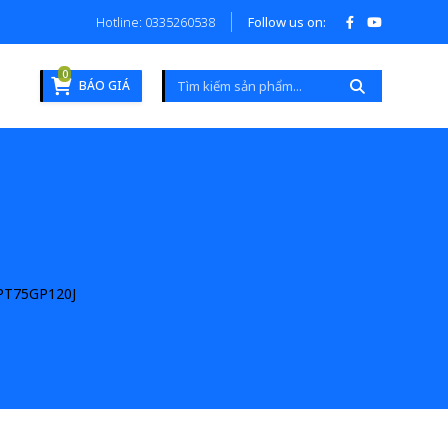
Hotline: 0335260538
Follow us on:
0
BÁO GIÁ
PT75GP120J