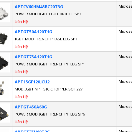
Micros
APTCV60HM45BC20T3G
POWER MOD IGBT3 FULL BRIDGE SP3
Liên Hệ
Micros
APTGT50A120T1G
IGBT MOD TRENCH PHASE LEG SP1
Liên Hệ
Micros
APTGT75A120T1G
POWER MOD IGBT TRENCH PH LEG SP1
Liên Hệ
Micros
APT15GF120JCU2
MOD IGBT NPT SIC CHOPPER SOT227
Liên Hệ
Micros
APTGT450A60G
POWER MOD IGBT TRENCH PH LEG SP6
Liên Hệ
Micros
APTGT75H60T2G