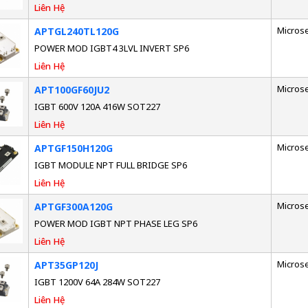
Liên Hệ
Micros
APTGL240TL120G
POWER MOD IGBT4 3LVL INVERT SP6
Liên Hệ
Micros
APT100GF60JU2
IGBT 600V 120A 416W SOT227
Liên Hệ
Micros
APTGF150H120G
IGBT MODULE NPT FULL BRIDGE SP6
Liên Hệ
Micros
APTGF300A120G
POWER MOD IGBT NPT PHASE LEG SP6
Liên Hệ
Micros
APT35GP120J
IGBT 1200V 64A 284W SOT227
Liên Hệ