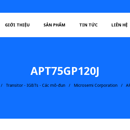
GIỚI THIỆU
SẢN PHẨM
TIN TỨC
LIÊN HỆ
APT75GP120J
Transitor - IGBTs - Các mô-đun
Microsemi Corporation
A