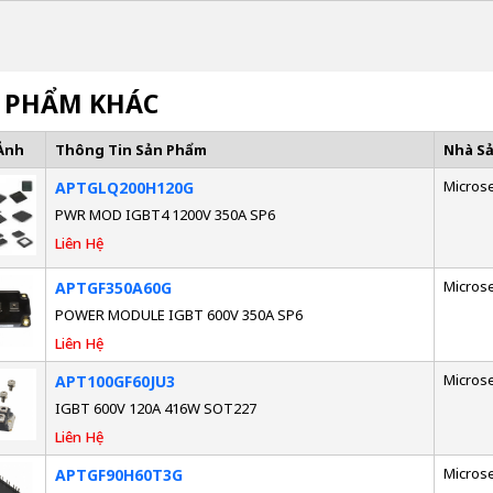
 PHẨM KHÁC
Ảnh
Thông Tin Sản Phẩm
Nhà S
Micros
APTGLQ200H120G
PWR MOD IGBT4 1200V 350A SP6
Liên Hệ
Micros
APTGF350A60G
POWER MODULE IGBT 600V 350A SP6
Liên Hệ
Micros
APT100GF60JU3
IGBT 600V 120A 416W SOT227
Liên Hệ
Micros
APTGF90H60T3G