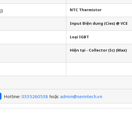
NTC Thermistor
J)
Input Điện dung (Cies) @ VCE
Loại IGBT
Hiện tại - Collector (Ic) (Max)
Hotline:
0335260538
hoặc
admin@semitech.vn