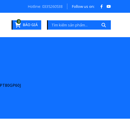
Hotline: 0335260538
Follow us on:
0
BÁO GIÁ
PT80GP60J