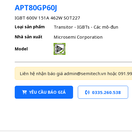
APT80GP60J
IGBT 600V 151A 462W SOT227
Loại sản phẩm
Transitor - IGBTs - Các mô-đun
Nhà sản xuất
Microsemi Corporation
Model
Liên hệ nhận báo giá admin@semitech.vn hoặc 091.99
YÊU CẦU BÁO GIÁ
0335.260.538