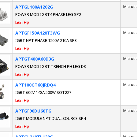
Micros
APTGL180A1202G
POWER MOD IGBT4 PHASE LEG SP2
Liên Hệ
Micros
APTGF150A120T3WG
IGBT NPT PHASE 1200V 210A SP3
Liên Hệ
Micros
APTGT400A60D3G
POWER MOD IGBT TRENCH PH LEG D3
Liên Hệ
Micros
APT100GT60JRDQ4
IGBT 600V 148A 500W SOT227
Liên Hệ
Micros
APTGF90DU60TG
IGBT MODULE NPT DUAL SOURCE SP4
Liên Hệ
Micros
APTGL240TL120G