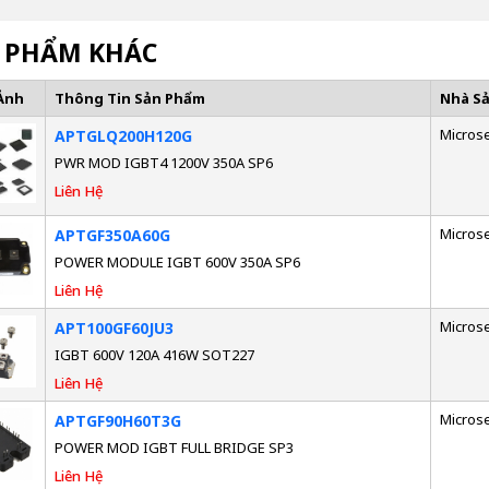
 PHẨM KHÁC
Ảnh
Thông Tin Sản Phẩm
Nhà S
Micros
APTGLQ200H120G
PWR MOD IGBT4 1200V 350A SP6
Liên Hệ
Micros
APTGF350A60G
POWER MODULE IGBT 600V 350A SP6
Liên Hệ
Micros
APT100GF60JU3
IGBT 600V 120A 416W SOT227
Liên Hệ
Micros
APTGF90H60T3G
POWER MOD IGBT FULL BRIDGE SP3
Liên Hệ