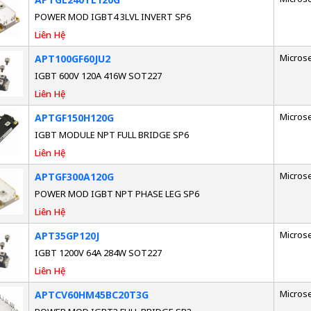
POWER MOD IGBT4 3LVL INVERT SP6
Liên Hệ
Micros
APT100GF60JU2
IGBT 600V 120A 416W SOT227
Liên Hệ
Micros
APTGF150H120G
IGBT MODULE NPT FULL BRIDGE SP6
Liên Hệ
Micros
APTGF300A120G
POWER MOD IGBT NPT PHASE LEG SP6
Liên Hệ
Micros
APT35GP120J
IGBT 1200V 64A 284W SOT227
Liên Hệ
Micros
APTCV60HM45BC20T3G