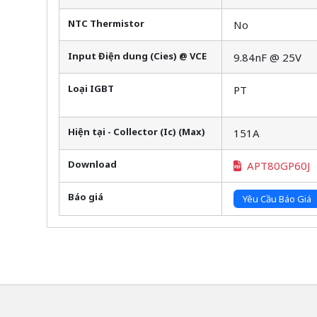
NTC Thermistor
No
Input Điện dung (Cies) @ VCE
9.84nF @ 25V
Loại IGBT
PT
Hiện tại - Collector (Ic) (Max)
151A
Download
APT80GP60J
Báo giá
Yêu Cầu Báo Giá