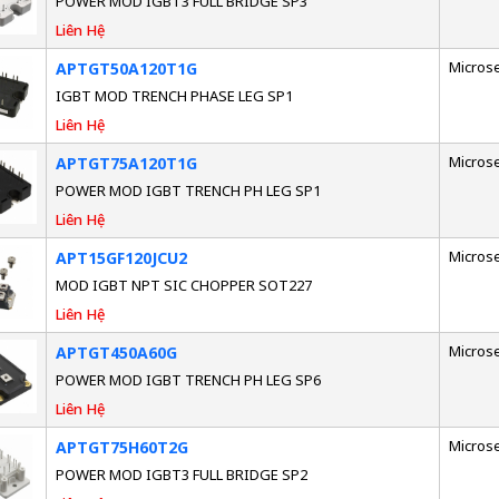
POWER MOD IGBT3 FULL BRIDGE SP3
Liên Hệ
Micros
APTGT50A120T1G
IGBT MOD TRENCH PHASE LEG SP1
Liên Hệ
Micros
APTGT75A120T1G
POWER MOD IGBT TRENCH PH LEG SP1
Liên Hệ
Micros
APT15GF120JCU2
MOD IGBT NPT SIC CHOPPER SOT227
Liên Hệ
Micros
APTGT450A60G
POWER MOD IGBT TRENCH PH LEG SP6
Liên Hệ
Micros
APTGT75H60T2G
POWER MOD IGBT3 FULL BRIDGE SP2