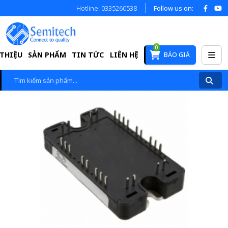
Hotline: 0335260538
Follow us on:
0
 THIỆU
SẢN PHẨM
TIN TỨC
LIÊN HỆ
BÁO GIÁ