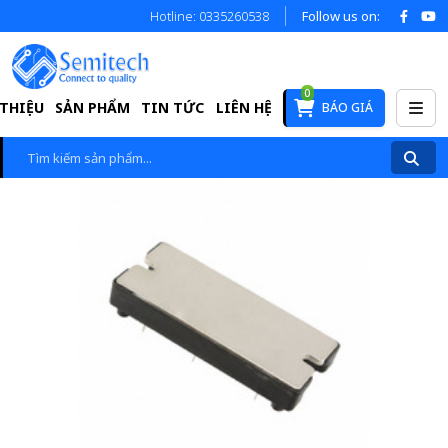
Hotline: 0335260538
Follow us on:
0
 THIỆU
SẢN PHẨM
TIN TỨC
LIÊN HỆ
BÁO GIÁ