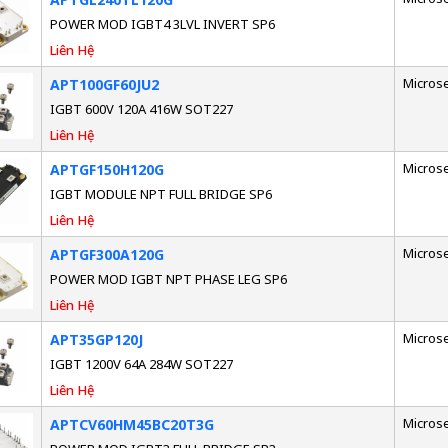
POWER MOD IGBT4 3LVL INVERT SP6
Liên Hệ
Micros
APT100GF60JU2
IGBT 600V 120A 416W SOT227
Liên Hệ
Micros
APTGF150H120G
IGBT MODULE NPT FULL BRIDGE SP6
Liên Hệ
Micros
APTGF300A120G
POWER MOD IGBT NPT PHASE LEG SP6
Liên Hệ
Micros
APT35GP120J
IGBT 1200V 64A 284W SOT227
Liên Hệ
Micros
APTCV60HM45BC20T3G