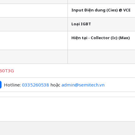
Input Điện dung (Cies) @ VCE
Loại IGBT
Hiện tại - Collector (Ic) (Max)
60T3G
Hotline:
0335260538
hoặc
admin@semitech.vn