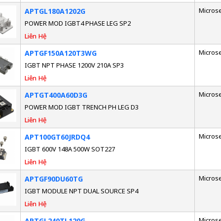
Micros
APTGL180A1202G
POWER MOD IGBT4 PHASE LEG SP2
Liên Hệ
Micros
APTGF150A120T3WG
IGBT NPT PHASE 1200V 210A SP3
Liên Hệ
Micros
APTGT400A60D3G
POWER MOD IGBT TRENCH PH LEG D3
Liên Hệ
Micros
APT100GT60JRDQ4
IGBT 600V 148A 500W SOT227
Liên Hệ
Micros
APTGF90DU60TG
IGBT MODULE NPT DUAL SOURCE SP4
Liên Hệ
Micros
APTGL240TL120G