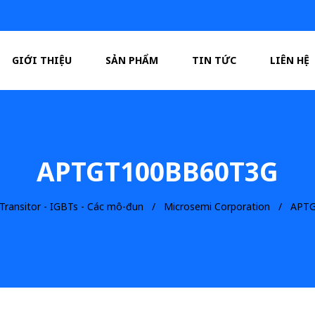
GIỚI THIỆU
SẢN PHẨM
TIN TỨC
LIÊN HỆ
APTGT100BB60T3G
Transitor - IGBTs - Các mô-đun
Microsemi Corporation
APTG