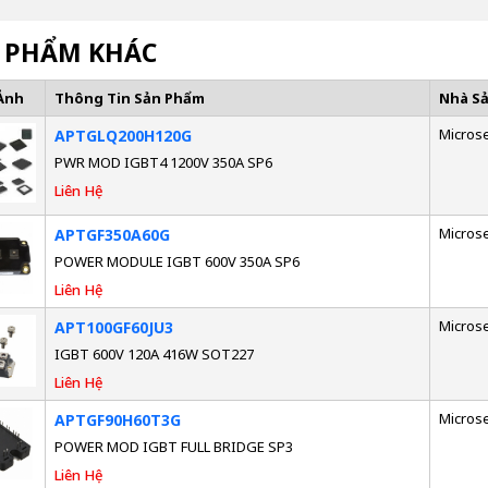
 PHẨM KHÁC
Ảnh
Thông Tin Sản Phẩm
Nhà S
Micros
APTGLQ200H120G
PWR MOD IGBT4 1200V 350A SP6
Liên Hệ
Micros
APTGF350A60G
POWER MODULE IGBT 600V 350A SP6
Liên Hệ
Micros
APT100GF60JU3
IGBT 600V 120A 416W SOT227
Liên Hệ
Micros
APTGF90H60T3G
POWER MOD IGBT FULL BRIDGE SP3
Liên Hệ