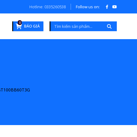
Hotline: 0335260538
Follow us on:
0
BÁO GIÁ
T100BB60T3G