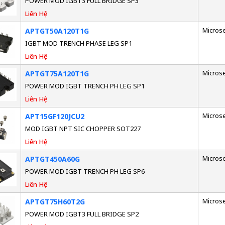
POWER MOD IGBT3 FULL BRIDGE SP3
Liên Hệ
Micros
APTGT50A120T1G
IGBT MOD TRENCH PHASE LEG SP1
Liên Hệ
Micros
APTGT75A120T1G
POWER MOD IGBT TRENCH PH LEG SP1
Liên Hệ
Micros
APT15GF120JCU2
MOD IGBT NPT SIC CHOPPER SOT227
Liên Hệ
Micros
APTGT450A60G
POWER MOD IGBT TRENCH PH LEG SP6
Liên Hệ
Micros
APTGT75H60T2G
POWER MOD IGBT3 FULL BRIDGE SP2