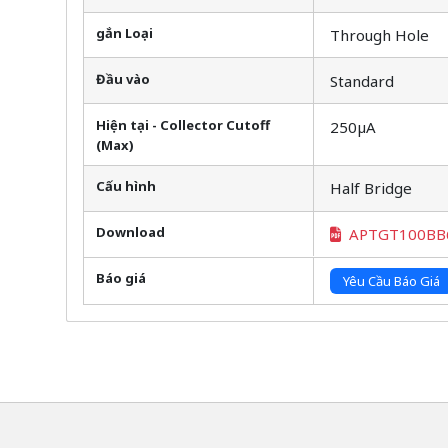
gắn Loại
Through Hole
Đầu vào
Standard
Hiện tại - Collector Cutoff
250µA
(Max)
Cấu hình
Half Bridge
Download
APTGT100BB
Báo giá
Yêu Cầu Báo Giá