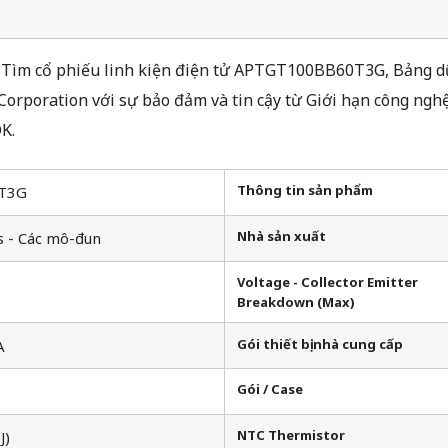
m cổ phiếu linh kiện điện tử APTGT100BB60T3G, Bảng dữ l
rporation với sự bảo đảm và tin cậy từ Giới hạn công ngh
K.
Thông tin sản phẩm
T3G
Nhà sản xuất
s - Các mô-đun
Voltage - Collector Emitter
Breakdown (Max)
Gói thiết bị nhà cung cấp
A
Gói / Case
NTC Thermistor
J)