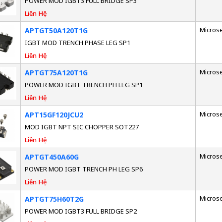
POWER MOD IGBT3 FULL BRIDGE SP3
Liên Hệ
Micros
APTGT50A120T1G
IGBT MOD TRENCH PHASE LEG SP1
Liên Hệ
Micros
APTGT75A120T1G
POWER MOD IGBT TRENCH PH LEG SP1
Liên Hệ
Micros
APT15GF120JCU2
MOD IGBT NPT SIC CHOPPER SOT227
Liên Hệ
Micros
APTGT450A60G
POWER MOD IGBT TRENCH PH LEG SP6
Liên Hệ
Micros
APTGT75H60T2G
POWER MOD IGBT3 FULL BRIDGE SP2