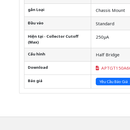
gắn Loại
Chassis Mount
Đầu vào
Standard
Hiện tại - Collector Cutoff
250µA
(Max)
Cấu hình
Half Bridge
Download
APTGT150A6
Báo giá
Yêu Cầu Báo Giá