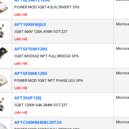
POWER MOD IGBT4 3LVL INVERT SP6
Liên Hệ
Micros
APT100GF60JU2
IGBT 600V 120A 416W SOT227
Liên Hệ
Micros
APTGF150H120G
IGBT MODULE NPT FULL BRIDGE SP6
Liên Hệ
Micros
APTGF300A120G
POWER MOD IGBT NPT PHASE LEG SP6
Liên Hệ
Micros
APT35GP120J
IGBT 1200V 64A 284W SOT227
Liên Hệ
Micros
APTCV60HM45BC20T3G