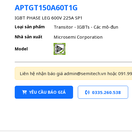
APTGT150A60T1G
IGBT PHASE LEG 600V 225A SP1
Loại sản phẩm
Transitor - IGBTs - Các mô-đun
Nhà sản xuất
Microsemi Corporation
Model
Liên hệ nhận báo giá admin@semitech.vn hoặc 091.99
YÊU CẦU BÁO GIÁ
0335.260.538