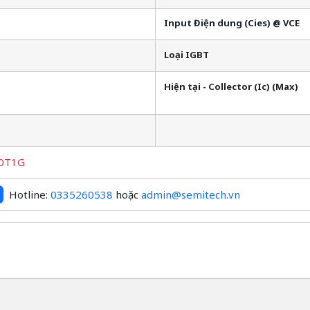
Input Điện dung (Cies) @ VCE
Loại IGBT
Hiện tại - Collector (Ic) (Max)
0T1G
Hotline:
0335260538
hoặc
admin@semitech.vn