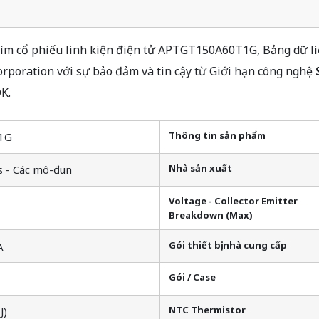
 cổ phiếu linh kiện điện tử APTGT150A60T1G, Bảng dữ liệu
oration với sự bảo đảm và tin cậy từ Giới hạn công nghệ
K.
Thông tin sản phẩm
1G
Nhà sản xuất
s - Các mô-đun
Voltage - Collector Emitter
Breakdown (Max)
Gói thiết bị nhà cung cấp
A
Gói / Case
NTC Thermistor
J)