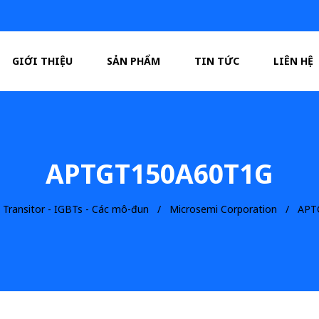
GIỚI THIỆU
SẢN PHẨM
TIN TỨC
LIÊN HỆ
APTGT150A60T1G
Transitor - IGBTs - Các mô-đun
Microsemi Corporation
APT