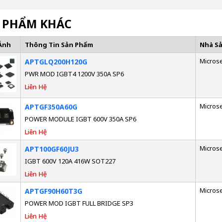
 PHẨM KHÁC
Ảnh
Thông Tin Sản Phẩm
Nhà S
Micros
APTGLQ200H120G
PWR MOD IGBT4 1200V 350A SP6
Liên Hệ
Micros
APTGF350A60G
POWER MODULE IGBT 600V 350A SP6
Liên Hệ
Micros
APT100GF60JU3
IGBT 600V 120A 416W SOT227
Liên Hệ
Micros
APTGF90H60T3G
POWER MOD IGBT FULL BRIDGE SP3
Liên Hệ