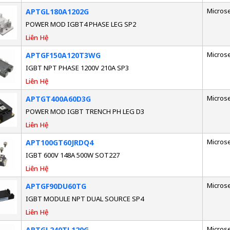
Micros
APTGL180A1202G
POWER MOD IGBT4 PHASE LEG SP2
Liên Hệ
Micros
APTGF150A120T3WG
IGBT NPT PHASE 1200V 210A SP3
Liên Hệ
Micros
APTGT400A60D3G
POWER MOD IGBT TRENCH PH LEG D3
Liên Hệ
Micros
APT100GT60JRDQ4
IGBT 600V 148A 500W SOT227
Liên Hệ
Micros
APTGF90DU60TG
IGBT MODULE NPT DUAL SOURCE SP4
Liên Hệ
Micros
APTGL240TL120G