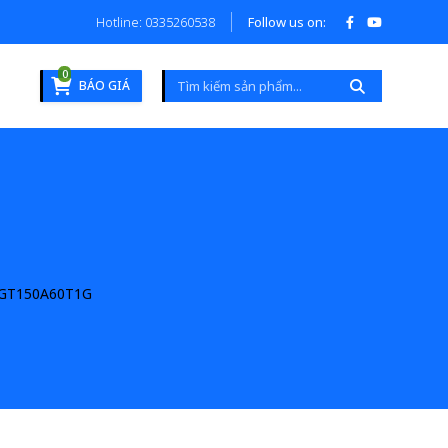
Hotline: 0335260538
Follow us on:
0
BÁO GIÁ
GT150A60T1G