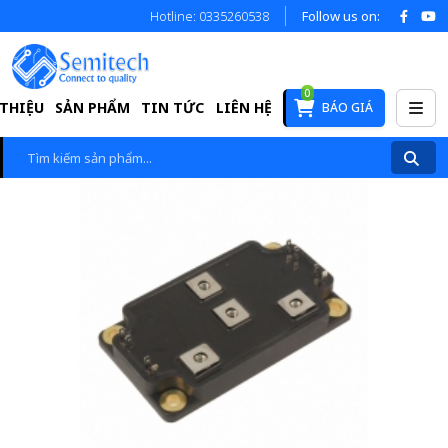
Hotline: 0335260538
Follow us on:
0
 THIỆU
SẢN PHẨM
TIN TỨC
LIÊN HỆ
BÁO GIÁ