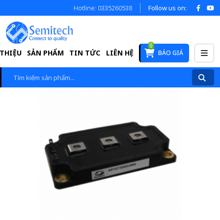
Hotline: 0335260538
Follow us on:
0
 THIỆU
SẢN PHẨM
TIN TỨC
LIÊN HỆ
BÁO GIÁ