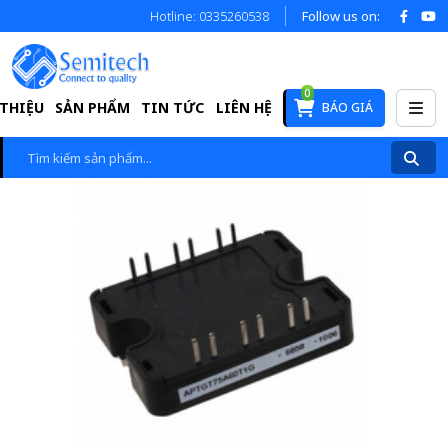
Hotline: 0335260538
Follow us on:
0
 THIỆU
SẢN PHẨM
TIN TỨC
LIÊN HỆ
BÁO GIÁ