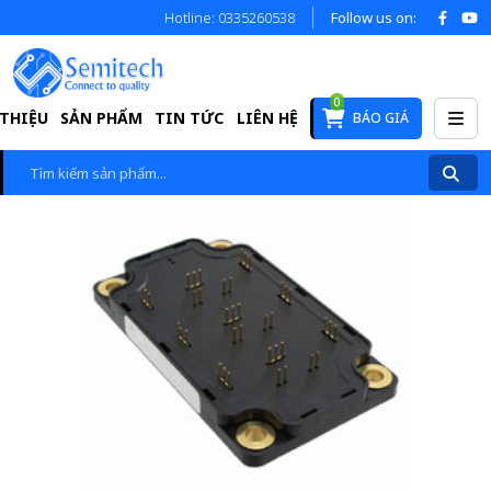
Hotline: 0335260538
Follow us on:
0
 THIỆU
SẢN PHẨM
TIN TỨC
LIÊN HỆ
BÁO GIÁ