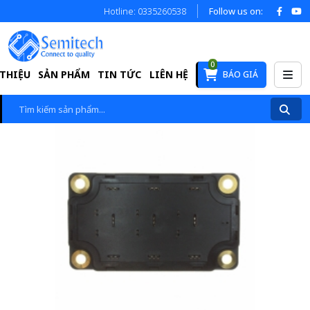
Hotline: 0335260538
Follow us on:
0
 THIỆU
SẢN PHẨM
TIN TỨC
LIÊN HỆ
BÁO GIÁ