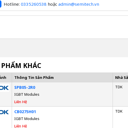
Hotline:
0335260538
hoặc
admin@semitech.vn
 PHẨM KHÁC
Ảnh
Thông Tin Sản Phẩm
Nhà S
TDK
SPB05-2R0
IGBT Modules
Liên Hệ
TDK
CB0275H01
IGBT Modules
Liên Hệ