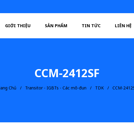
GIỚI THIỆU
SẢN PHẨM
TIN TỨC
LIÊN HỆ
CCM-2412SF
rang Chủ
Transitor - IGBTs - Các mô-đun
TDK
CCM-2412