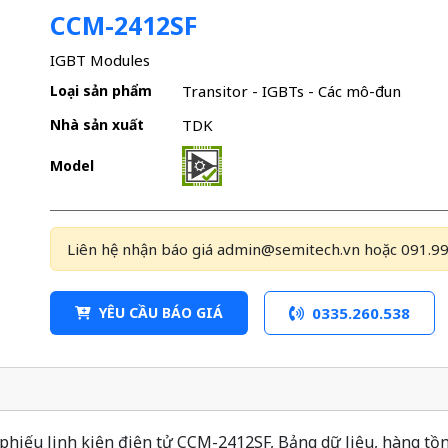
CCM-2412SF
IGBT Modules
Loại sản phẩm
Transitor - IGBTs - Các mô-đun
Nhà sản xuất
TDK
Model
Liên hệ nhận báo giá admin@semitech.vn hoặc 091.99
YÊU CẦU BÁO GIÁ
0335.260.538
hiếu linh kiện điện tử CCM-2412SF, Bảng dữ liệu, hàng tồn