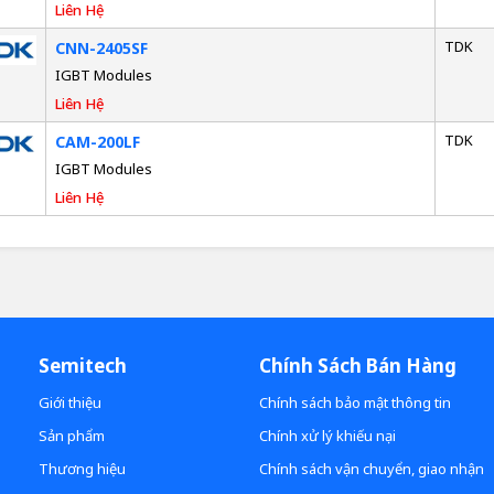
Liên Hệ
TDK
CNN-2405SF
IGBT Modules
Liên Hệ
TDK
CAM-200LF
IGBT Modules
Liên Hệ
Semitech
Chính Sách Bán Hàng
Giới thiệu
Chính sách bảo mật thông tin
Sản phẩm
Chính xử lý khiếu nại
Thương hiệu
Chính sách vận chuyển, giao nhận