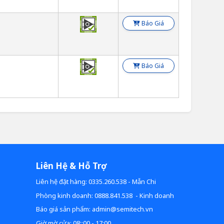
Báo Giá
Báo Giá
Liên Hệ & Hỗ Trợ
Liên hệ đặt hàng: 0335.260.538 - Mẫn Chi
Phòng kinh doanh: 0888.841.538 - Kinh doanh
Báo giá sản phẩm: admin@semitech.vn
Giờ mờ cửa: 08::00 - 17:00