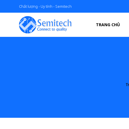
Chất lượng - Uy tính - Semitech
TRANG CHỦ
T