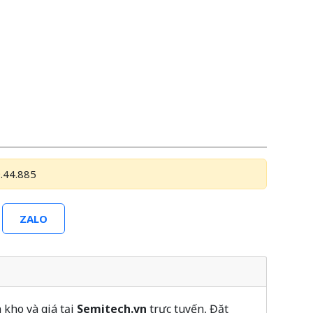
.44.885
ZALO
 kho và giá tại
Semitech.vn
trực tuyến, Đặt