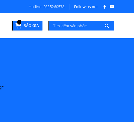
Hotline: 0335260538
Follow us on:
0
BÁO GIÁ
SF