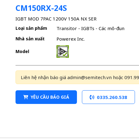
CM150RX-24S
IGBT MOD 7PAC 1200V 150A NX SER
Loại sản phẩm
Transitor - IGBTs - Các mô-đun
Nhà sản xuất
Powerex Inc.
Model
Liên hệ nhận báo giá admin@semitech.vn hoặc 091.99
YÊU CẦU BÁO GIÁ
0335.260.538