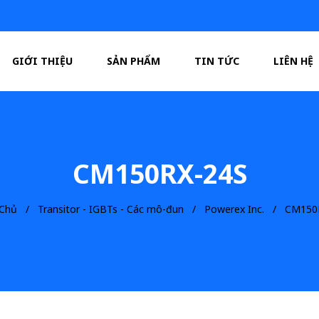
GIỚI THIỆU
SẢN PHẨM
TIN TỨC
LIÊN HỆ
CM150RX-24S
 Chủ
Transitor - IGBTs - Các mô-đun
Powerex Inc.
CM150