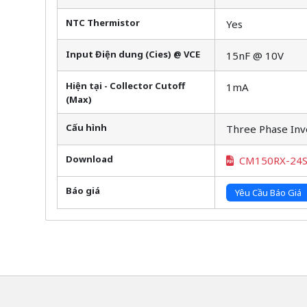
NTC Thermistor
Yes
Input Điện dung (Cies) @ VCE
15nF @ 10V
Hiện tại - Collector Cutoff
1mA
(Max)
Cấu hình
Three Phase Inv
Download
CM150RX-24
Báo giá
Yêu Cầu Báo Giá