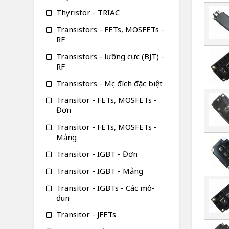
Thyristor - TRIAC
Transistors - FETs, MOSFETs -
RF
Transistors - lưỡng cực (BJT) -
RF
Transistors - Mục đích đặc biệt
Transitor - FETs, MOSFETs -
Đơn
Transitor - FETs, MOSFETs -
Mảng
Transitor - IGBT - Đơn
Transitor - IGBT - Mảng
Transitor - IGBTs - Các mô-
đun
Transitor - JFETs