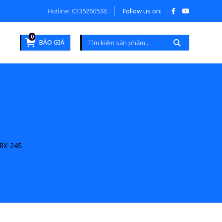
Hotline: 0335260538
Follow us on:
0
BÁO GIÁ
RX-24S