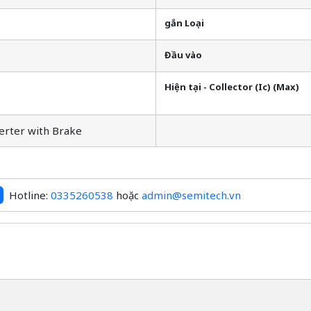
gắn Loại
Đầu vào
Hiện tại - Collector (Ic) (Max)
erter with Brake
S
Hotline:
0335260538
hoặc
admin@semitech.vn