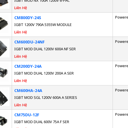
IGBT MOD NX 100A 1200V 6-PAC
Liên Hệ
Powere
CM800DY-24S
IGBT 1200V 790A 5355W MODULE
Liên Hệ
Powere
CM600DU-24NF
IGBT MOD DUAL 1200V 600A NF SER
Liên Hệ
Powere
CM200DY-24A
IGBT MOD DUAL 1200V 200A A SER
Liên Hệ
Powere
CM600HA-24A
IGBT MOD SGL 1200V 600A A SERIES
Liên Hệ
Powere
CM75DU-12F
IGBT MOD DUAL 600V 75A F SER