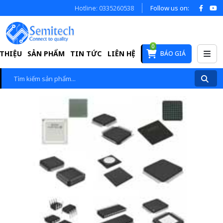
Hotline: 0335260538
Follow us on:
0
 THIỆU
SẢN PHẨM
TIN TỨC
LIÊN HỆ
BÁO GIÁ