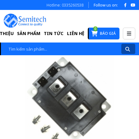
Hotline: 0335260538
Follow us on:
0
 THIỆU
SẢN PHẨM
TIN TỨC
LIÊN HỆ
BÁO GIÁ