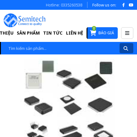
Hotline: 0335260538
Follow us on:
0
 THIỆU
SẢN PHẨM
TIN TỨC
LIÊN HỆ
BÁO GIÁ