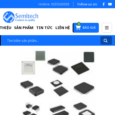
Hotline: 0335260538
Follow us on:
0
 THIỆU
SẢN PHẨM
TIN TỨC
LIÊN HỆ
BÁO GIÁ