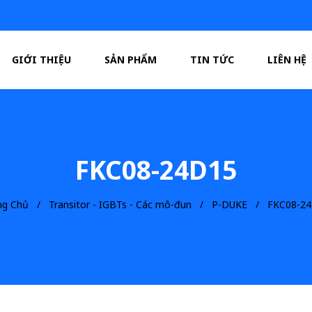
GIỚI THIỆU
SẢN PHẨM
TIN TỨC
LIÊN HỆ
FKC08-24D15
ng Chủ
Transitor - IGBTs - Các mô-đun
P-DUKE
FKC08-2