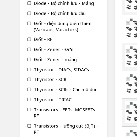
Diode - Bộ chỉnh lưu - Mảng
Diode - Bộ chỉnh lưu cầu
Điốt - điện dung biến thiên
(Varicaps, Varactors)
Điốt - RF
Điốt - Zener - Đơn
Điốt - Zener - mảng
Thyristor - DIACs, SIDACs
Thyristor - SCR
Thyristor - SCRs - Các mô đun
Thyristor - TRIAC
Transistors - FETs, MOSFETs -
RF
Transistors - lưỡng cực (BJT) -
RF