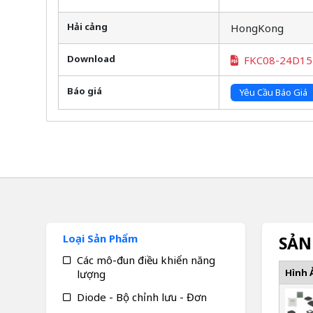
Hải cảng
HongKong
Download
FKC08-24D15
Báo giá
Yêu Cầu Báo Giá
Loại Sản Phẩm
SẢN
Các mô-đun điều khiển năng
Hình 
lượng
Diode - Bộ chỉnh lưu - Đơn