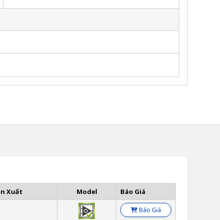
ản Xuất
Model
Báo Giá
E
Báo Giá