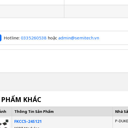
Hotline:
0335260538
hoặc
admin@semitech.vn
 PHẨM KHÁC
Ảnh
Thông Tin Sản Phẩm
Nhà S
P-DUK
FKCC5-24S121