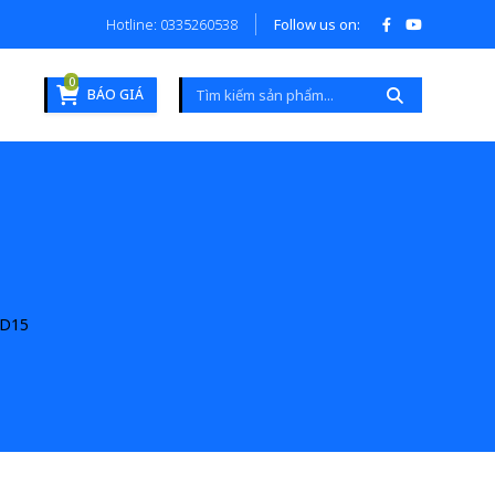
Hotline: 0335260538
Follow us on:
0
BÁO GIÁ
4D15