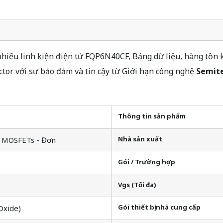
iếu linh kiện điện tử FQP6N40CF, Bảng dữ liệu, hàng tồn k
r với sự bảo đảm và tin cậy từ Giới hạn công nghệ
Semit
Thông tin sản phẩm
Nhà sản xuất
s, MOSFETs - Đơn
Gói / Trường hợp
Vgs (Tối đa)
Gói thiết bị nhà cung cấp
Oxide)