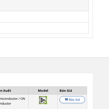
ản Xuất
Model
Báo Giá
miconductor / ON
Báo Giá
nductor