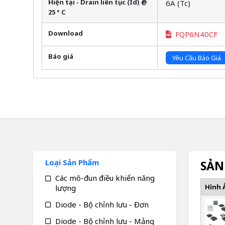
Hiện tại - Drain liên tục (Id) @
6A (Tc)
25 ° C
Download
FQP6N40CF
Báo giá
Yêu Cầu Báo Giá
Loại Sản Phẩm
SẢN
Các mô-đun điều khiển năng
Hình 
lượng
Diode - Bộ chỉnh lưu - Đơn
Diode - Bộ chỉnh lưu - Mảng