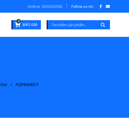
Hotline: 0335260538
Follow us on:
0
BÁO GIÁ
ctor
FQP6N40CF