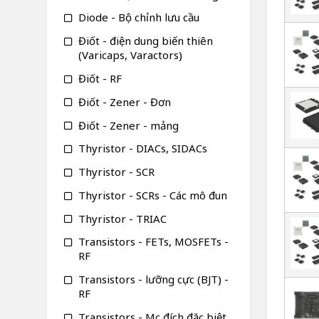
Diode - Bộ chỉnh lưu cầu
Điốt - điện dung biến thiên
(Varicaps, Varactors)
Điốt - RF
Điốt - Zener - Đơn
Điốt - Zener - mảng
Thyristor - DIACs, SIDACs
Thyristor - SCR
Thyristor - SCRs - Các mô đun
Thyristor - TRIAC
Transistors - FETs, MOSFETs -
RF
Transistors - lưỡng cực (BJT) -
RF
Transistors - Mục đích đặc biệt