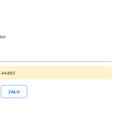
tor
.44.885
ZALO