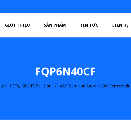
GIỚI THIỆU
SẢN PHẨM
TIN TỨC
LIÊN HỆ
FQP6N40CF
itor - FETs, MOSFETs - Đơn
AMI Semiconductor / ON Semicondu