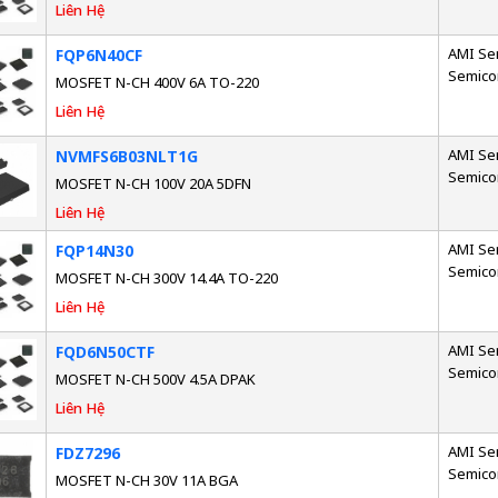
Liên Hệ
AMI Se
FQP6N40CF
Semico
MOSFET N-CH 400V 6A TO-220
Liên Hệ
AMI Se
NVMFS6B03NLT1G
Semico
MOSFET N-CH 100V 20A 5DFN
Liên Hệ
AMI Se
FQP14N30
Semico
MOSFET N-CH 300V 14.4A TO-220
Liên Hệ
AMI Se
FQD6N50CTF
Semico
MOSFET N-CH 500V 4.5A DPAK
Liên Hệ
AMI Se
FDZ7296
Semico
MOSFET N-CH 30V 11A BGA