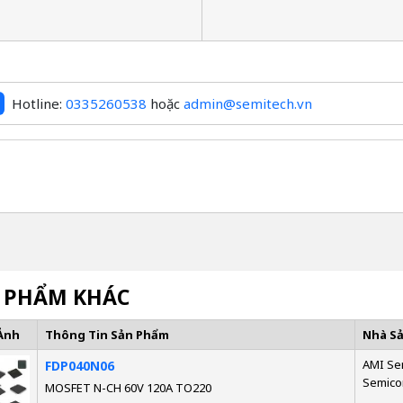
Hotline:
0335260538
hoặc
admin@semitech.vn
 PHẨM KHÁC
Ảnh
Thông Tin Sản Phẩm
Nhà S
AMI Se
FDP040N06
Semico
MOSFET N-CH 60V 120A TO220