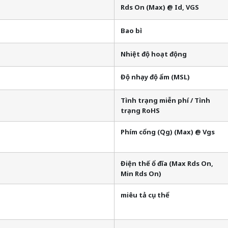
Rds On (Max) @ Id, VGS
Bao bì
Nhiệt độ hoạt động
Độ nhạy độ ẩm (MSL)
Tình trạng miễn phí / Tình
trạng RoHS
Phím cổng (Qg) (Max) @ Vgs
Điện thế ổ đĩa (Max Rds On,
Min Rds On)
miêu tả cụ thể