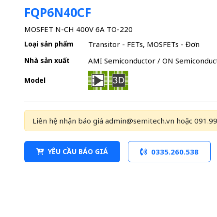
FQP6N40CF
MOSFET N-CH 400V 6A TO-220
Loại sản phẩm
Transitor - FETs, MOSFETs - Đơn
Nhà sản xuất
AMI Semiconductor / ON Semiconduc
Model
Liên hệ nhận báo giá admin@semitech.vn hoặc 091.99
YÊU CẦU BÁO GIÁ
0335.260.538