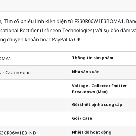
Tìm cổ phiếu linh kiện điện tử FS30R06W1E3BOMA1, Bảng d
ional Rectifier (Infineon Technologies) với sự bảo đảm và
ng chuyển khoản hoặc PayPal là OK.
Thông tin sản phẩm
OMA1
Nhà sản xuất
s - Các mô-đun
Voltage - Collector Emitter
Breakdown (Max)
Gói thiết bị nhà cung cấp
Gói / Case
Nhiệt độ hoạt động
FS30R06W1E3-ND