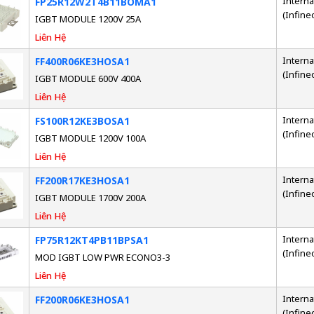
Interna
FP25R12W2T4B11BOMA1
(Infine
IGBT MODULE 1200V 25A
Liên Hệ
Interna
FF400R06KE3HOSA1
(Infine
IGBT MODULE 600V 400A
Liên Hệ
Interna
FS100R12KE3BOSA1
(Infine
IGBT MODULE 1200V 100A
Liên Hệ
Interna
FF200R17KE3HOSA1
(Infine
IGBT MODULE 1700V 200A
Liên Hệ
Interna
FP75R12KT4PB11BPSA1
(Infine
MOD IGBT LOW PWR ECONO3-3
Liên Hệ
Interna
FF200R06KE3HOSA1
(Infine