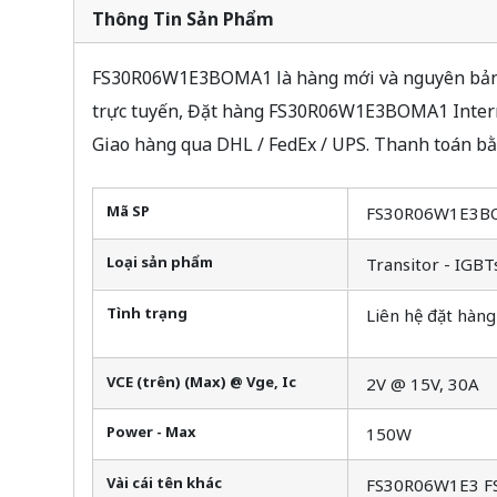
Thông Tin Sản Phẩm
FS30R06W1E3BOMA1 là hàng mới và nguyên bản, 
trực tuyến, Đặt hàng FS30R06W1E3BOMA1 Internat
Giao hàng qua DHL / FedEx / UPS. Thanh toán bằ
Mã SP
FS30R06W1E3B
Loại sản phẩm
Transitor - IGBT
Tình trạng
Liên hệ đặt hàng
VCE (trên) (Max) @ Vge, Ic
2V @ 15V, 30A
Power - Max
150W
Vài cái tên khác
FS30R06W1E3 