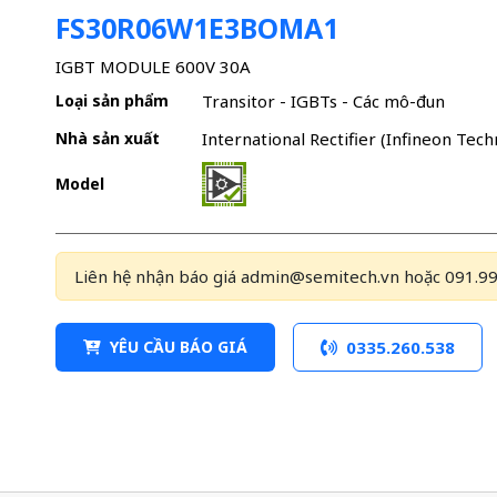
FS30R06W1E3BOMA1
IGBT MODULE 600V 30A
Loại sản phẩm
Transitor - IGBTs - Các mô-đun
Nhà sản xuất
International Rectifier (Infineon Tech
Model
Liên hệ nhận báo giá admin@semitech.vn hoặc 091.99
YÊU CẦU BÁO GIÁ
0335.260.538