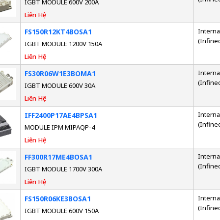
IGBT MODULE 600V 200A
Liên Hệ
Interna
FS150R12KT4BOSA1
(Infine
IGBT MODULE 1200V 150A
Liên Hệ
Interna
FS30R06W1E3BOMA1
(Infine
IGBT MODULE 600V 30A
Liên Hệ
Interna
IFF2400P17AE4BPSA1
(Infine
MODULE IPM MIPAQP-4
Liên Hệ
Interna
FF300R17ME4BOSA1
(Infine
IGBT MODULE 1700V 300A
Liên Hệ
Interna
FS150R06KE3BOSA1
(Infine
IGBT MODULE 600V 150A