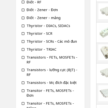
Điốt - RF
Điốt - Zener - Đơn
Điốt - Zener - mảng
Thyristor - DIACs, SIDACs
Thyristor - SCR
Thyristor - SCRs - Các mô đun
Thyristor - TRIAC
Transistors - FETs, MOSFETs -
RF
Transistors - lưỡng cực (BJT) -
RF
Transistors - Mục đích đặc biệt
Transitor - FETs, MOSFETs -
Đơn
Transitor - FETs, MOSFETs -