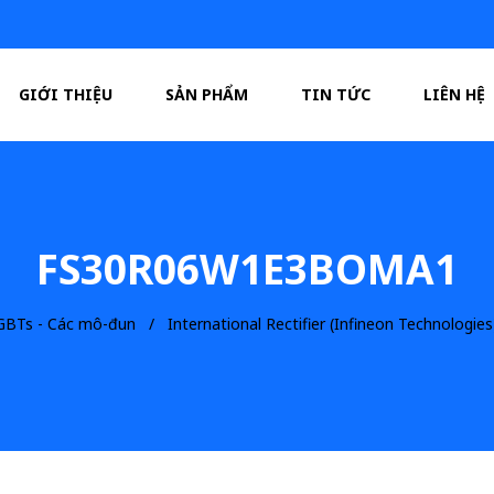
GIỚI THIỆU
SẢN PHẨM
TIN TỨC
LIÊN HỆ
FS30R06W1E3BOMA1
IGBTs - Các mô-đun
International Rectifier (Infineon Technologies