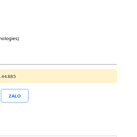
nologies)
.44.885
ZALO