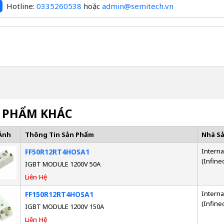
Hotline:
0335260538
hoặc
admin@semitech.vn
 PHẨM KHÁC
Ảnh
Thông Tin Sản Phẩm
Nhà S
Interna
FF50R12RT4HOSA1
(Infine
IGBT MODULE 1200V 50A
Liên Hệ
Interna
FF150R12RT4HOSA1
(Infine
IGBT MODULE 1200V 150A
Liên Hệ