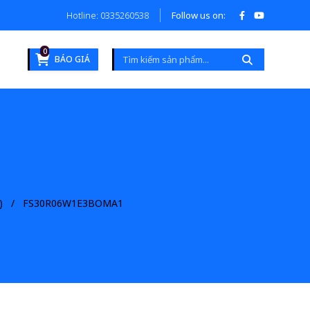
Hotline: 0335260538
Follow us on:
0
BÁO GIÁ
)
FS30R06W1E3BOMA1