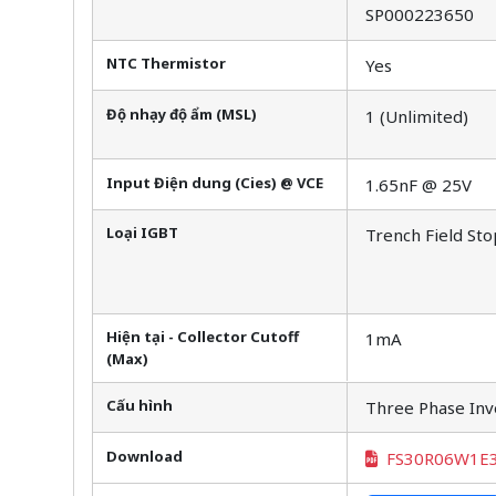
SP000223650
NTC Thermistor
Yes
Độ nhạy độ ẩm (MSL)
1 (Unlimited)
Input Điện dung (Cies) @ VCE
1.65nF @ 25V
Loại IGBT
Trench Field Sto
Hiện tại - Collector Cutoff
1mA
(Max)
Cấu hình
Three Phase Inv
Download
FS30R06W1E