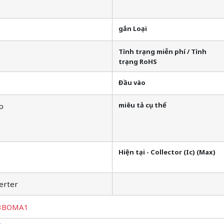
gắn Loại
Tình trạng miễn phí / Tình
trạng RoHS
Đầu vào
miêu tả cụ thể
p
Hiện tại - Collector (Ic) (Max)
erter
3BOMA1