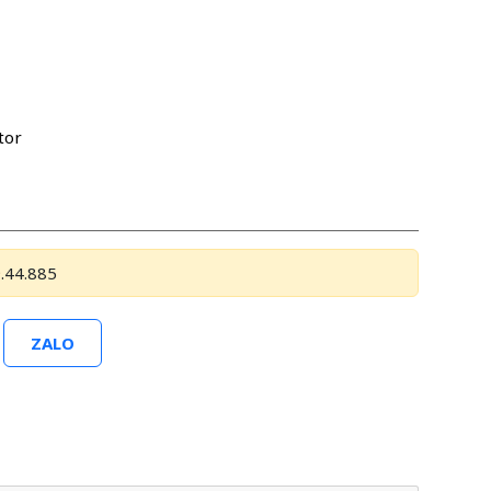
tor
.44.885
ZALO