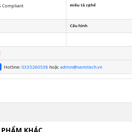
miêu tả cụ thể
S Compliant
Cấu hình
C
Hotline:
0335260538
hoặc
admin@semitech.vn
 PHẨM KHÁC