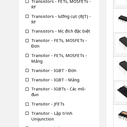
Transistors - FETs, MOSFETs -
RF
Transistors - lưỡng cực (BJT) -
RF
Transistors - Mục đích đặc biệt
Transitor - FETs, MOSFETs -
Đơn
Transitor - FETs, MOSFETs -
Mảng
Transitor - IGBT - Đơn
Transitor - IGBT - Mảng
Transitor - IGBTs - Các mô-
đun
Transitor - JFETs
Transitor - Lập trình
Unijunction