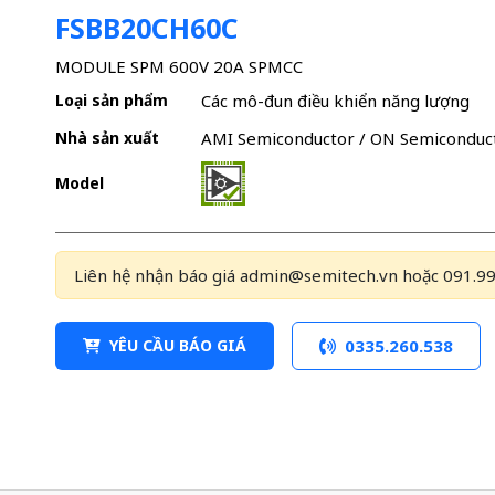
FSBB20CH60C
MODULE SPM 600V 20A SPMCC
Loại sản phẩm
Các mô-đun điều khiển năng lượng
Nhà sản xuất
AMI Semiconductor / ON Semiconduc
Model
Liên hệ nhận báo giá admin@semitech.vn hoặc 091.99
YÊU CẦU BÁO GIÁ
0335.260.538