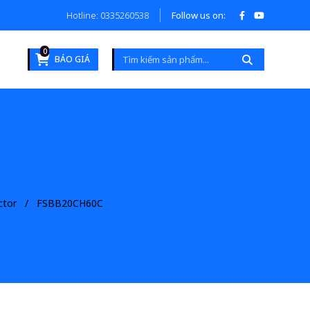
Hotline: 0335260538
Follow us on:
0
BÁO GIÁ
ctor
FSBB20CH60C