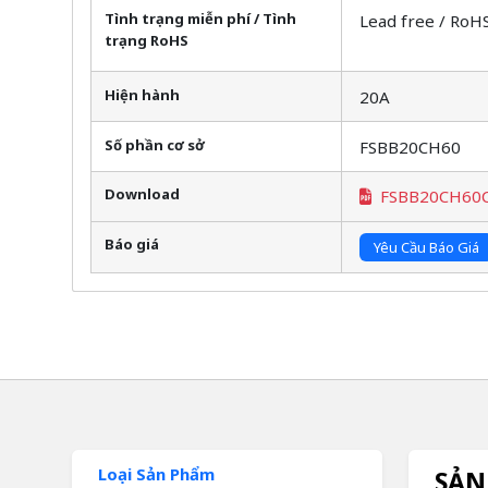
Tình trạng miễn phí / Tình
Lead free / RoH
trạng RoHS
Hiện hành
20A
Số phần cơ sở
FSBB20CH60
Download
FSBB20CH60
Báo giá
Yêu Cầu Báo Giá
Loại Sản Phẩm
SẢN