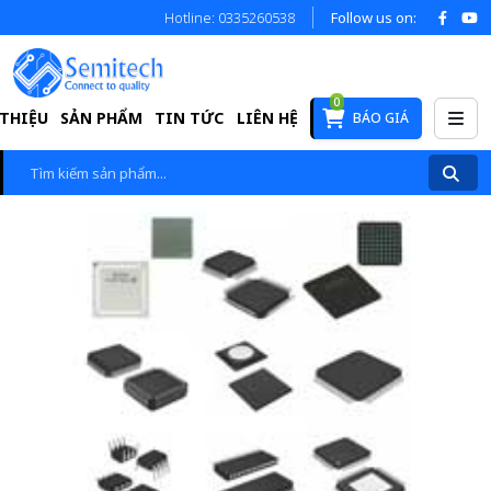
Hotline: 0335260538
Follow us on:
0
 THIỆU
SẢN PHẨM
TIN TỨC
LIÊN HỆ
BÁO GIÁ