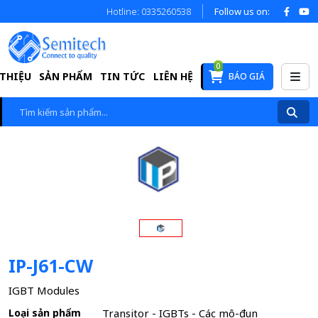
Hotline: 0335260538
Follow us on:
0
 THIỆU
SẢN PHẨM
TIN TỨC
LIÊN HỆ
BÁO GIÁ
IP-J61-CW
IGBT Modules
Loại sản phẩm
Transitor - IGBTs - Các mô-đun