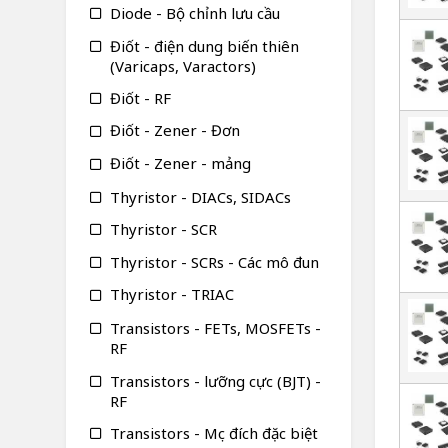
Diode - Bộ chỉnh lưu cầu
Điốt - điện dung biến thiên
(Varicaps, Varactors)
Điốt - RF
Điốt - Zener - Đơn
Điốt - Zener - mảng
Thyristor - DIACs, SIDACs
Thyristor - SCR
Thyristor - SCRs - Các mô đun
Thyristor - TRIAC
Transistors - FETs, MOSFETs -
RF
Transistors - lưỡng cực (BJT) -
RF
Transistors - Mục đích đặc biệt