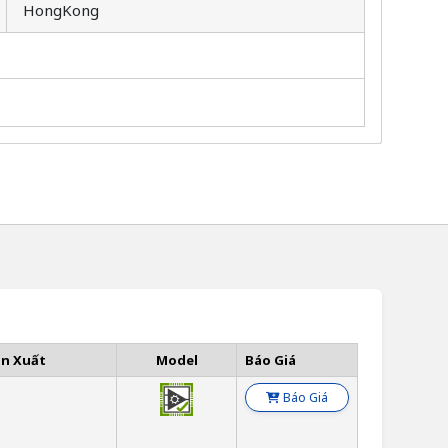
HongKong
ản Xuất
Model
Báo Giá
Báo Giá