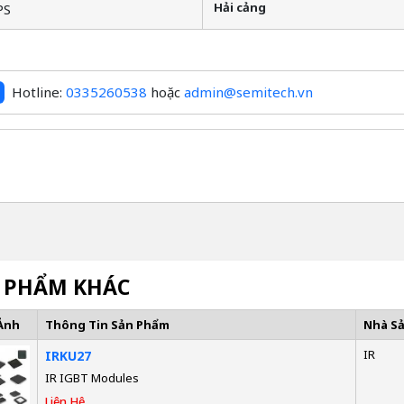
Hải cảng
PS
Hotline:
0335260538
hoặc
admin@semitech.vn
 PHẨM KHÁC
Ảnh
Thông Tin Sản Phẩm
Nhà S
IR
IRKU27
IR IGBT Modules
Liên Hệ