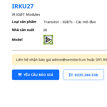
IRKU27
IR IGBT Modules
Loại sản phẩm
Transitor - IGBTs - Các mô-đun
Nhà sản xuất
IR
Model
Liên hệ nhận báo giá admin@semitech.vn hoặc 091.99
YÊU CẦU BÁO GIÁ
0335.260.538