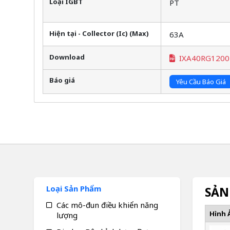
Loại IGBT
PT
Hiện tại - Collector (Ic) (Max)
63A
Download
IXA40RG120
Báo giá
Yêu Cầu Báo Giá
Loại Sản Phẩm
SẢN
Các mô-đun điều khiển năng
Hình 
lượng