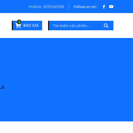
Hotline: 0335260538
Follow us on:
0
BÁO GIÁ
LB