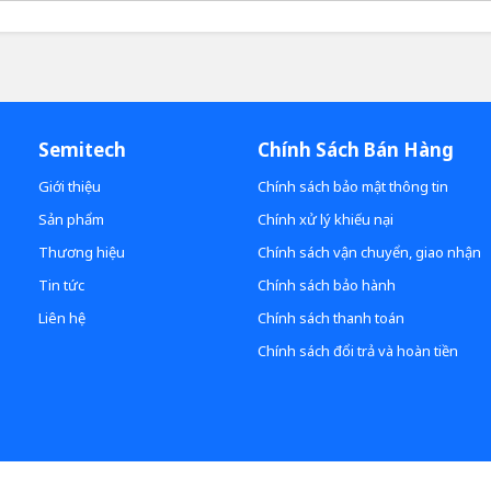
Semitech
Chính Sách Bán Hàng
Giới thiệu
Chính sách bảo mật thông tin
Sản phẩm
Chính xử lý khiếu nại
Thương hiệu
Chính sách vận chuyển, giao nhận
Tin tức
Chính sách bảo hành
Liên hệ
Chính sách thanh toán
Chính sách đổi trả và hoàn tiền