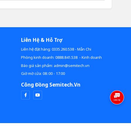
Liên Hệ & Hỗ Trợ
Liên hệ đặt hàng: 0335.260.538 - Mẫn Chi
Phòng kinh doanh: 0888.841.538 - Kinh doanh
Báo giá sản phẩm: admin@semitech.vn
Giờ mờ cửa: 08::00 - 17:00
Công Đồng Semitech.vn