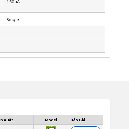
150µA
Single
ản Xuất
Model
Báo Giá