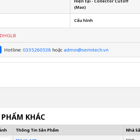
Hiện tại - Collector Cutoff
(Max)
Cấu hình
0DHGLB
Hotline:
0335260538
hoặc
admin@semitech.vn
 PHẨM KHÁC
Ảnh
Thông Tin Sản Phẩm
Nhà S