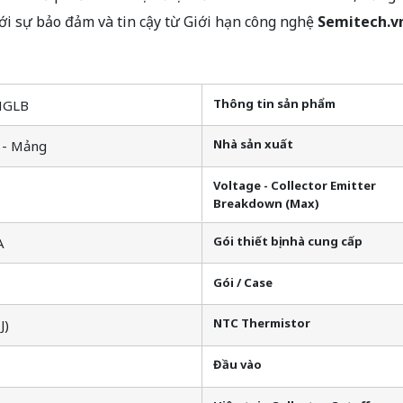
i sự bảo đảm và tin cậy từ Giới hạn công nghệ
Semitech.v
Thông tin sản phẩm
HGLB
Nhà sản xuất
T - Mảng
Voltage - Collector Emitter
Breakdown (Max)
Gói thiết bị nhà cung cấp
A
Gói / Case
NTC Thermistor
J)
Đầu vào