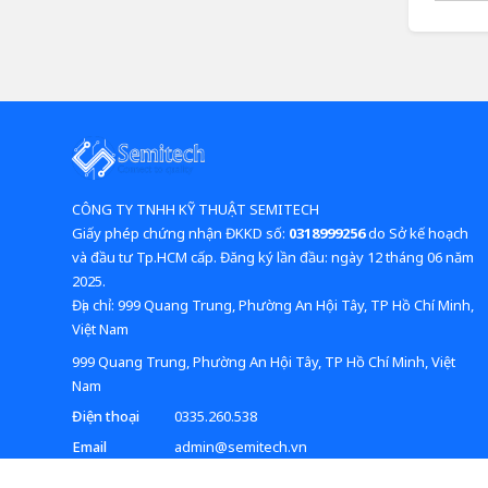
CÔNG TY TNHH KỸ THUẬT SEMITECH
Giấy phép chứng nhận ĐKKD số:
0318999256
do Sở kế hoạch
và đầu tư Tp.HCM cấp. Đăng ký lần đầu: ngày 12 tháng 06 năm
2025.
​​​​​​​Địa chỉ: 999 Quang Trung, Phường An Hội Tây, TP Hồ Chí Minh,
Việt Nam
999 Quang Trung, Phường An Hội Tây, TP Hồ Chí Minh, Việt
Nam
Điện thoại
0335.260.538
Email
admin@semitech.vn