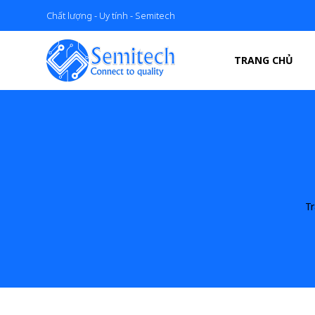
Chất lượng - Uy tính - Semitech
TRANG CHỦ
T