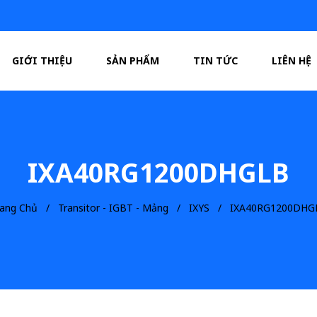
GIỚI THIỆU
SẢN PHẨM
TIN TỨC
LIÊN HỆ
IXA40RG1200DHGLB
rang Chủ
Transitor - IGBT - Mảng
IXYS
IXA40RG1200DHG