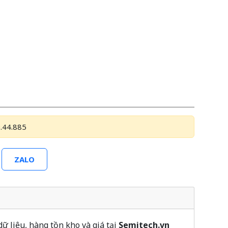
.44.885
ZALO
liệu, hàng tồn kho và giá tại
Semitech.vn