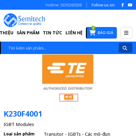
Hotline: 0335260538
Follow us on:
0
 THIỆU
SẢN PHẨM
TIN TỨC
LIÊN HỆ
BÁO GIÁ
K230F4001
IGBT Modules
Loại sản phẩm
Transitor - IGBTs - Các mô-đun