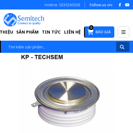
Hotline: 0335260538
Follow us on:
0
 THIỆU
SẢN PHẨM
TIN TỨC
LIÊN HỆ
BÁO GIÁ