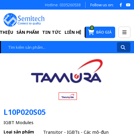
Hotline: 0335260538
Follow us on:
0
 THIỆU
SẢN PHẨM
TIN TỨC
LIÊN HỆ
BÁO GIÁ
L10P020S05
IGBT Modules
Loại sản phẩm
Transitor - IGBTs - Các mô-đun