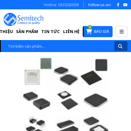
Hotline: 0335260538
Follow us on:
0
 THIỆU
SẢN PHẨM
TIN TỨC
LIÊN HỆ
BÁO GIÁ