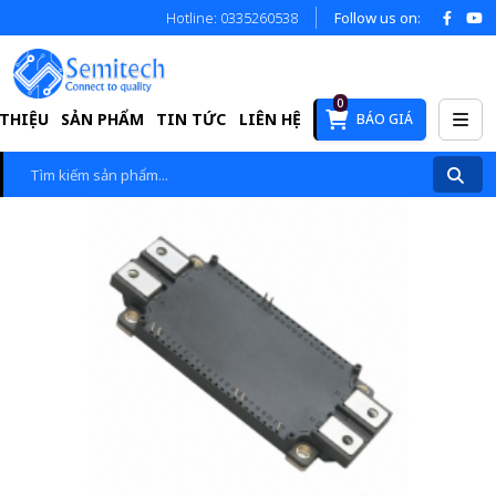
Hotline: 0335260538
Follow us on:
0
 THIỆU
SẢN PHẨM
TIN TỨC
LIÊN HỆ
BÁO GIÁ